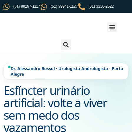
(51) 98197-1117
(51) 99941-1127
(51) 3230-2622
Dr. Alessandro Rossol · Urologista Andrologista · Porto
Alegre
Esfíncter urinário
artificial: volte a viver
sem medo dos
vazamentos