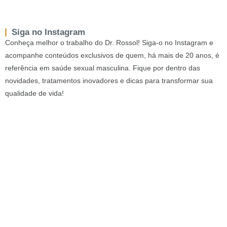
Siga no Instagram
Conheça melhor o trabalho do Dr. Rossol! Siga-o no Instagram e
acompanhe conteúdos exclusivos de quem, há mais de 20 anos, é
referência em saúde sexual masculina. Fique por dentro das
novidades, tratamentos inovadores e dicas para transformar sua
qualidade de vida!
#Saúde #Sexual #Homem #Urologista #PortoAlegre #Especialista
#DisfunçãErétil #PrótesePeniana #EngrossamentoPeniano
#EstáticaDoPênis #TortuosidadePenianaCongênita
#InfertilidadeMasculina #ReposiçãoDeTestosterona #Vasectomia
#ReversãoDeVasectomia #MoinhosDeVento #MãeDeDeusCenter