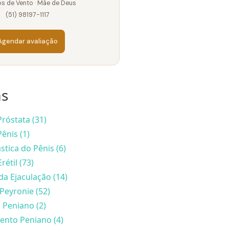
s de Vento · Mãe de Deus
(51) 98197-1117
Agendar avaliação
as
róstata (31)
ênis (1)
stica do Pênis (6)
rétil (73)
da Ejaculação (14)
Peyronie (52)
 Peniano (2)
nto Peniano (4)