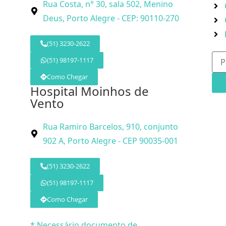
Rua Costa, n° 30, sala 502, Menino
Deus, Porto Alegre - CEP: 90110-270
(51) 3230-2622
(51) 98197-1117
Como Chegar
Hospital Moinhos de
Vento
Rua Ramiro Barcelos, 910, conjunto
902 A, Porto Alegre - CEP 90035-001
(51) 3230-2622
(51) 98197-1117
Como Chegar
* Necessário documento de