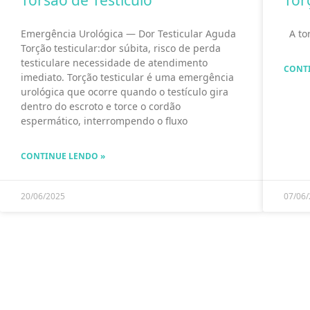
Torsão de Testículo
Tor
Emergência Urológica — Dor Testicular Aguda
A tor
Torção testicular:dor súbita, risco de perda
testiculare necessidade de atendimento
CONT
imediato. Torção testicular é uma emergência
urológica que ocorre quando o testículo gira
dentro do escroto e torce o cordão
espermático, interrompendo o fluxo
CONTINUE LENDO »
20/06/2025
07/06