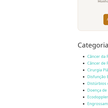
Moinho
Categori
Câncer da P
Câncer de P
Cirurgia Plá
Disfunção E
Distúrbios 
Doença de 
Ecodoppler
Engrossame