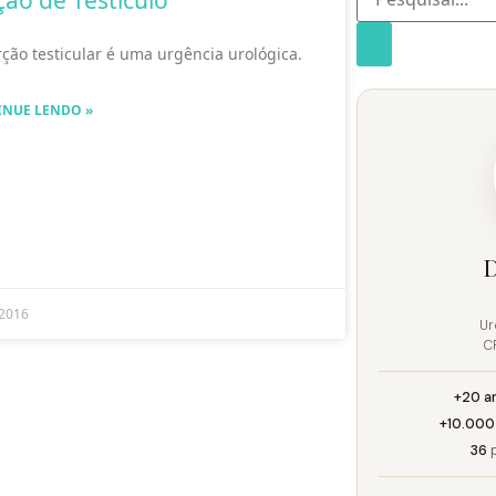
ção de Testículo
ção testicular é uma urgência urológica.
INUE LENDO »
D
/2016
Ur
C
+20 a
+10.000
36
p