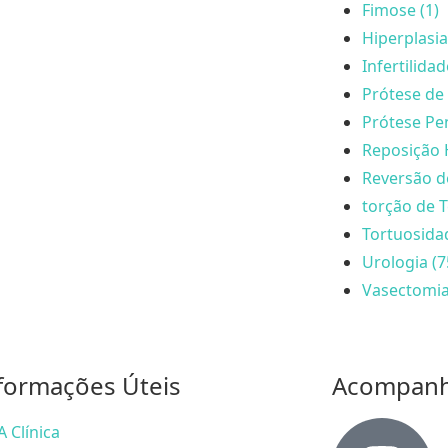
Fimose (1)
Hiperplasia
Infertilida
Prótese de 
Prótese Pen
Reposição 
Reversão d
torção de T
Tortuosida
Urologia (7
Vasectomia
formações Úteis
Acompan
A Clínica