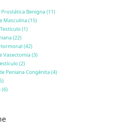
 Prostática Benigna (11)
de Masculina (15)
Testículo (1)
iana (22)
Hormonal (42)
e Vasectomia (3)
estículo (2)
de Peniana Congênita (4)
5)
 (6)
he