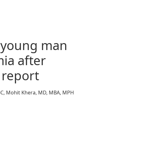
a young man
ia after
e report
PA-C, Mohit Khera, MD, MBA, MPH