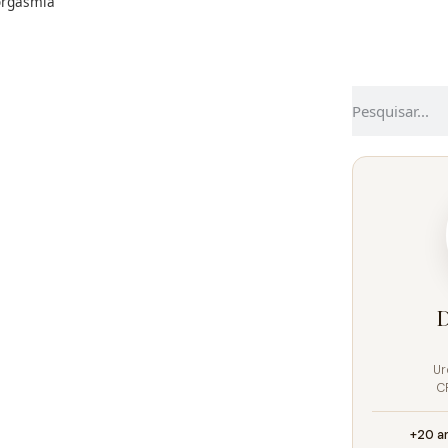
orgasmia
D
Ur
C
+20 a