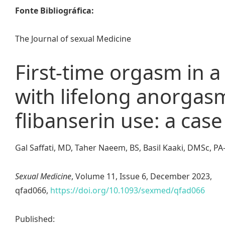
Fonte Bibliográfica:
The Journal of sexual Medicine
First-time orgasm in 
with lifelong anorgasm
flibanserin use: a cas
Gal Saffati, MD, Taher Naeem, BS, Basil Kaaki, DMSc, 
Sexual Medicine
, Volume 11, Issue 6, December 2023,
qfad066,
https://doi.org/10.1093/sexmed/qfad066
Published: