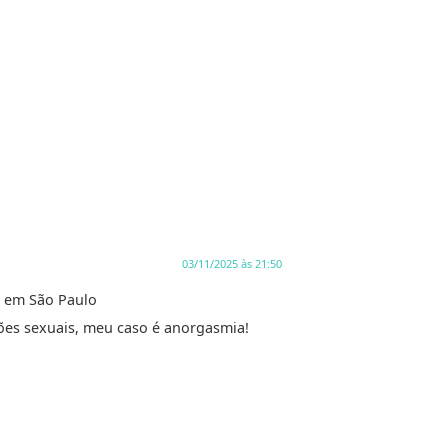
03/11/2025 às 21:50
o em São Paulo
ões sexuais, meu caso é anorgasmia!