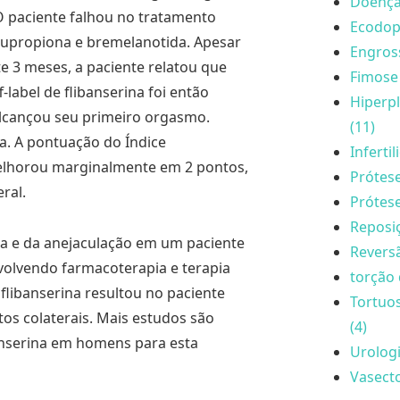
Doença 
O paciente falhou no tratamento
Ecodopp
bupropiona e bremelanotida. Apesar
Engros
te 3 meses, a paciente relatou que
Fimose 
label de flibanserina foi então
Hiperpl
 alcançou seu primeiro orgasmo.
(11)
a. A pontuação do Índice
Inferti
elhorou marginalmente em 2 pontos,
Prótese
ral.
Prótese
Reposi
ia e da anejaculação em um paciente
Reversã
olvendo farmacoterapia e terapia
torção 
 flibanserina resultou no paciente
Tortuo
os colaterais. Mais estudos são
(4)
banserina em homens para esta
Urologi
Vasecto