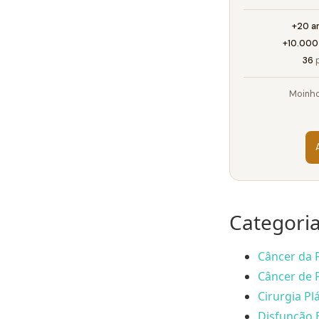
+20 a
+10.000
36
p
Moinho
Categori
Câncer da P
Câncer de P
Cirurgia Plá
Disfunção E