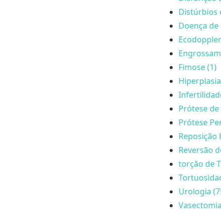
Distúrbios 
Doença de 
Ecodoppler
Engrossame
Fimose (1)
Hiperplasia
Infertilida
Prótese de 
Prótese Pen
Reposição 
Reversão d
torção de T
Tortuosida
Urologia (7
Vasectomia