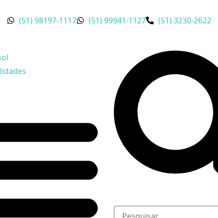
(51) 98197-1117
(51) 99941-1127
(51) 3230-2622
sol
lidades