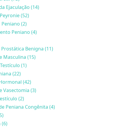
da Ejaculação (14)
Peyronie (52)
 Peniano (2)
nto Peniano (4)
 Prostática Benigna (11)
de Masculina (15)
Testículo (1)
iana (22)
Hormonal (42)
e Vasectomia (3)
estículo (2)
de Peniana Congênita (4)
5)
 (6)