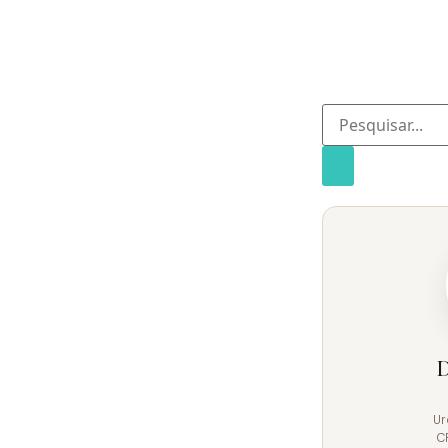
D
Ur
C