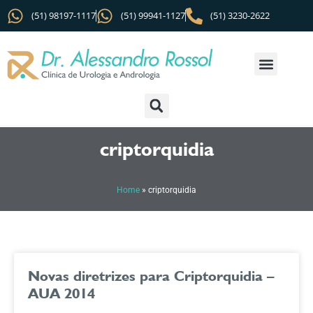
(51) 98197-1117
(51) 99941-1127
(51) 3230-2622
criptorquidia
Home
»
criptorquidia
Novas diretrizes para Criptorquidia –
AUA 2014