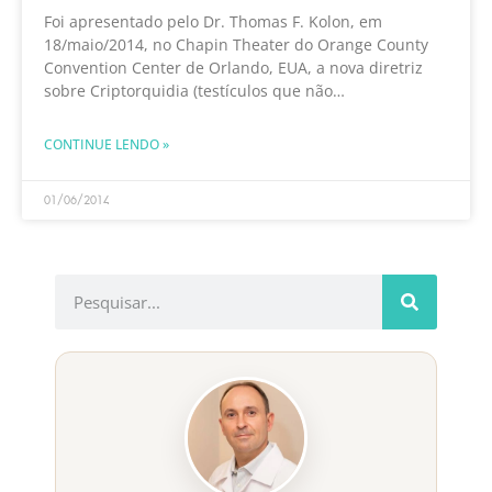
Foi apresentado pelo Dr. Thomas F. Kolon, em
18/maio/2014, no Chapin Theater do Orange County
Convention Center de Orlando, EUA, a nova diretriz
sobre Criptorquidia (testículos que não
desceram/migraram do abdômen para a bolsa
escrotal). Dez experts urologistas compilaram estudos
CONTINUE LENDO »
01/06/2014