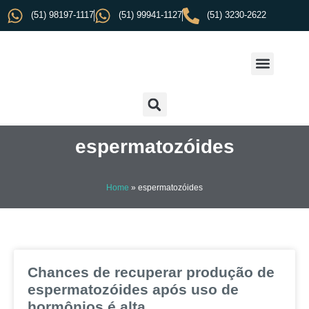
(51) 98197-1117
(51) 99941-1127
(51) 3230-2622
espermatozóides
Home
»
espermatozóides
Chances de recuperar produção de
espermatozóides após uso de
hormônios é alta.