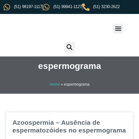
(51) 98197-1117
(51) 99941-1127
(51) 3230-2622
espermograma
Home
»
espermograma
Azoospermia – Ausência de
espermatozóides no espermograma