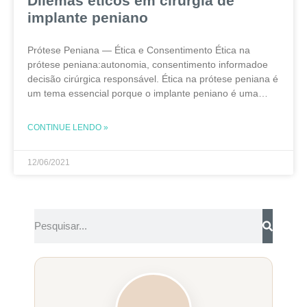
Dilemas éticos em cirurgia de
implante peniano
Prótese Peniana — Ética e Consentimento Ética na
prótese peniana:autonomia, consentimento informadoe
decisão cirúrgica responsável. Ética na prótese peniana é
um tema essencial porque o implante peniano é uma
cirurgia eletiva, definitiva e ligada à intimidade do
paciente. Embora a
CONTINUE LENDO »
12/06/2021