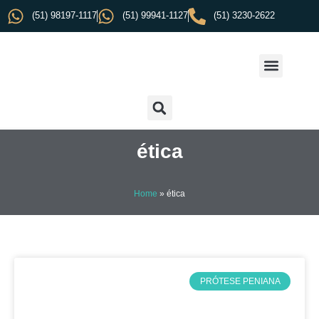
(51) 98197-1117
(51) 99941-1127
(51) 3230-2622
ética
Home
»
ética
PRÓTESE PENIANA