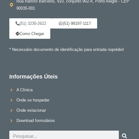
Rua Ramiro Barcelos, 910, conjunto 902 A, Porto Alegre - CEP
90035-001
(51) 3230-2622
(51) 98197-1117
Como Chegar
* Necessário documento de identificação para entrada noprédio!
Informações Úteis
A Clínica
Onde se hospedar
Onde estacionar
Download formulários