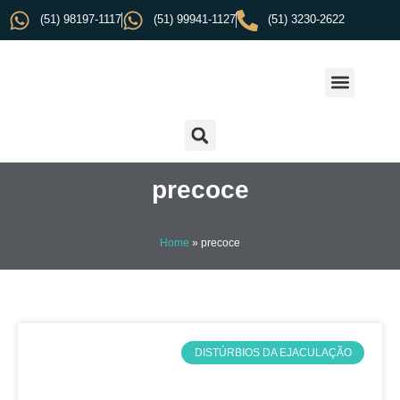
(51) 98197-1117
(51) 99941-1127
(51) 3230-2622
precoce
Home
»
precoce
DISTÚRBIOS DA EJACULAÇÃO