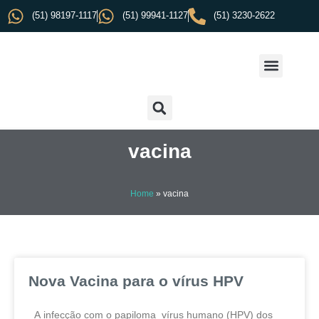
(51) 98197-1117
(51) 99941-1127
(51) 3230-2622
vacina
Home
»
vacina
Nova Vacina para o vírus HPV
A infecção com o papiloma vírus humano (HPV) dos