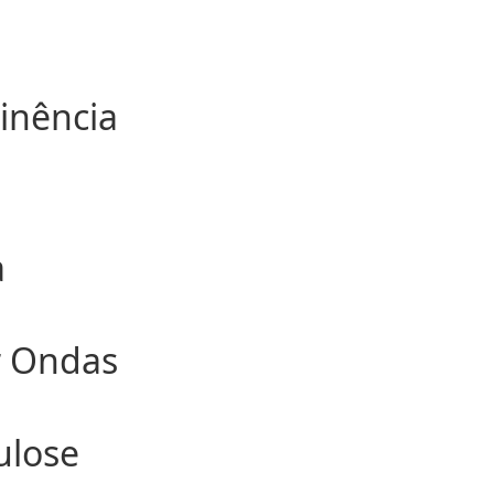
J
inência
a
r Ondas
ulose