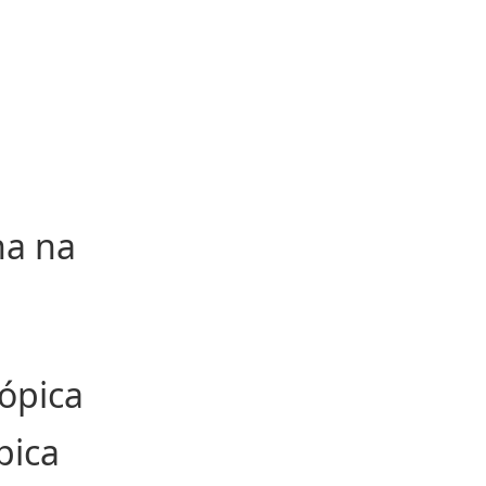
na na
cópica
pica