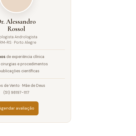
r. Alessandro
Rossol
ologista Andrologista
RM-RS · Porto Alegre
nos
de experiência clínica
cirurgias e procedimentos
ublicações científicas
s de Vento · Mãe de Deus
(51) 98197-1117
Agendar avaliação