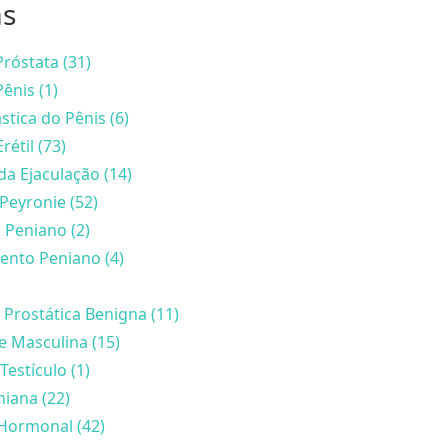
as
róstata (31)
ênis (1)
stica do Pênis (6)
rétil (73)
da Ejaculação (14)
Peyronie (52)
 Peniano (2)
nto Peniano (4)
 Prostática Benigna (11)
de Masculina (15)
Testículo (1)
iana (22)
Hormonal (42)