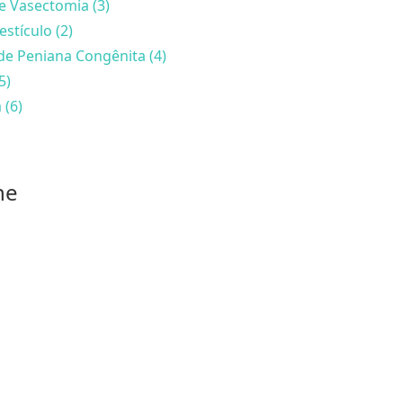
e Vasectomia (3)
estículo (2)
de Peniana Congênita (4)
5)
 (6)
he