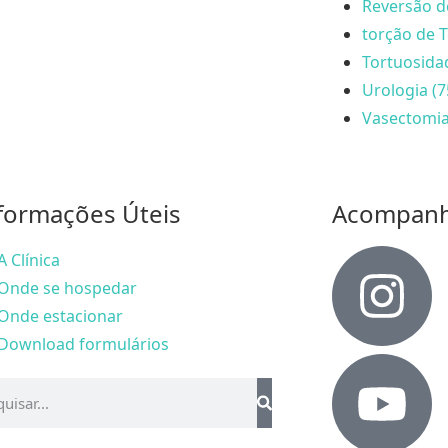
Reversão d
torção de T
Tortuosida
Urologia (7
Vasectomia
formações Úteis
Acompan
A Clínica
Onde se hospedar
Onde estacionar
Download formulários