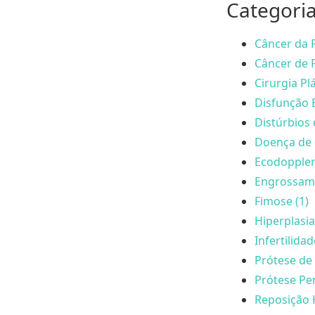
Categori
Câncer da P
Câncer de P
Cirurgia Plá
Disfunção E
Distúrbios 
Doença de 
Ecodoppler
Engrossame
Fimose (1)
Hiperplasia
Infertilida
Prótese de 
Prótese Pen
Reposição 