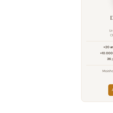
D
Ur
C
+20 a
+10.000
36
p
Moinho