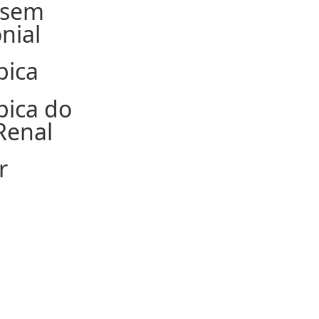
 sem
nial
pica
pica do
Renal
r