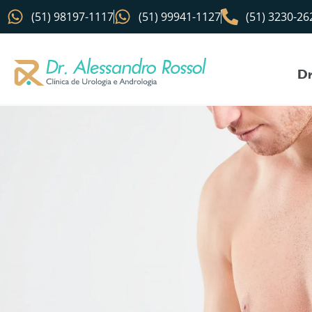
(51) 98197-1117
(51) 99941-1127
(51) 3230-26
Dr