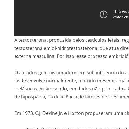
A testosterona, produzida pelos testículos fetais, r
testosterona em di-hidrotestosterona, que atua dir
externa masculina. Por isso, esse processo embrioló
Os tecidos genitais amadurecem sob influência dos
se desenvolve normalmente, o tecido mesenquimal do
inelásticas. Assim sendo, em dados não publicados, 
de hipospádia, há deficiência de fatores de crescime
Em 1973, C.J. Devine Jr. e Horton propuseram uma cl