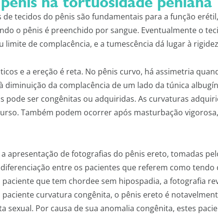
 pênis na tortuosidade peniana
 de tecidos do pênis são fundamentais para a função erétil,
o o pênis é preenchido por sangue. Eventualmente o tecid
 limite de complacência, e a tumescência dá lugar à rigidez
ticos e a ereção é reta. No pênis curvo, há assimetria quan
à diminuição da complacência de um lado da túnica albugín
nis pode ser congênitas ou adquiridas. As curvaturas adquir
urso. Também podem ocorrer após masturbação vigorosa, 
 a apresentação de fotografias do pênis ereto, tomadas p
na diferenciação entre os pacientes que referem como tend
paciente que tem chordee sem hipospadia, a fotografia re
paciente curvatura congênita, o pênis ereto é notavelmen
ta sexual. Por causa de sua anomalia congênita, estes paci