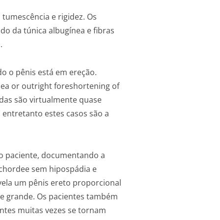
 tumescência e rigidez. Os
o da túnica albugínea e fibras
.
do o pênis está em ereção.
ea or outright foreshortening of
idas são virtualmente quase
entretanto estes casos são a
elo paciente, documentando a
o chordee sem hipospádia e
vela um pênis ereto proporcional
te grande. Os pacientes também
entes muitas vezes se tornam