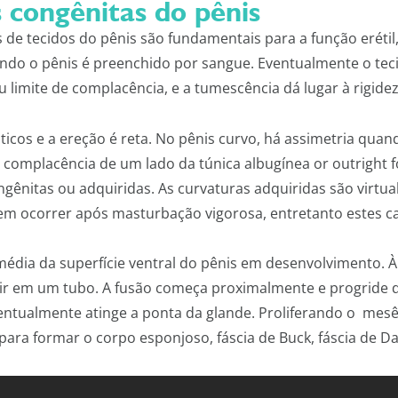
s congênitas do pênis
 de tecidos do pênis são fundamentais para a função erétil,
o o pênis é preenchido por sangue. Eventualmente o tecid
 limite de complacência, e a tumescência dá lugar à rigidez
ticos e a ereção é reta. No pênis curvo, há assimetria qua
 complacência de um lado da túnica albugínea or outright f
ongênitas ou adquiridas. As curvaturas adquiridas são vir
 ocorrer após masturbação vigorosa, entretanto estes ca
 média da superfície ventral do pênis em desenvolvimento. 
ir em um tubo. A fusão começa proximalmente e progride d
ventualmente atinge a ponta da glande. Proliferando o me
 para formar o corpo esponjoso, fáscia de Buck, fáscia de Dar