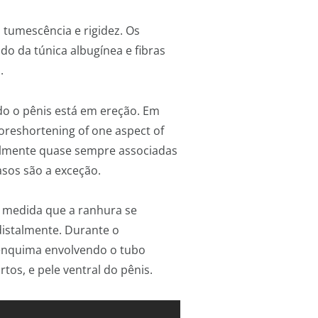
 tumescência e rigidez. Os
o da túnica albugínea e fibras
.
ndo o pênis está em ereção. Em
oreshortening of one aspect of
tualmente quase sempre associadas
sos são a exceção.
À medida que a ranhura se
istalmente. Durante o
sênquima envolvendo o tubo
tos, e pele ventral do pênis.