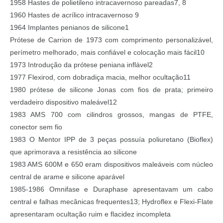
1958 Hastes de polietileno intracavernoso pareadas7, 8
1960 Hastes de acrílico intracavernoso 9
1964 Implantes penianos de silicone1
Prótese de Carrion de 1973 com comprimento personalizável,
perímetro melhorado, mais confiável e colocação mais fácil10
1973 Introdução da prótese peniana inflável2
1977 Flexirod, com dobradiça macia, melhor ocultação11
1980 prótese de silicone Jonas com fios de prata; primeiro
verdadeiro dispositivo maleável12
1983 AMS 700 com cilindros grossos, mangas de PTFE,
conector sem fio
1983 O Mentor IPP de 3 peças possuía poliuretano (Bioflex)
que aprimorava a resistência ao silicone
1983 AMS 600M e 650 eram dispositivos maleáveis com núcleo
central de arame e silicone aparável
1985-1986 Omnifase e Duraphase apresentavam um cabo
central e falhas mecânicas frequentes13; Hydroflex e Flexi-Flate
apresentaram ocultação ruim e flacidez incompleta