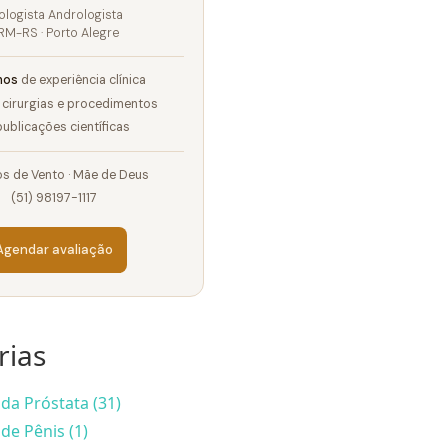
ologista Andrologista
RM-RS · Porto Alegre
nos
de experiência clínica
cirurgias e procedimentos
ublicações científicas
s de Vento · Mãe de Deus
(51) 98197-1117
Agendar avaliação
rias
da Próstata (31)
de Pênis (1)