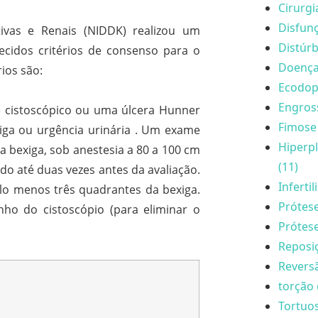
Cirurgi
Disfunç
tivas e Renais (NIDDK) realizou um
Distúrb
cidos critérios de consenso para o
Doença 
rios são:
Ecodopp
Engros
 cistoscópico ou uma úlcera Hunner
Fimose 
iga ou urgência urinária . Um exame
Hiperpl
a bexiga, sob anestesia a 80 a 100 cm
(11)
do até duas vezes antes da avaliação.
Inferti
lo menos três quadrantes da bexiga.
Prótese
ho do cistoscópio (para eliminar o
Prótese
Reposi
Reversã
torção 
Tortuo