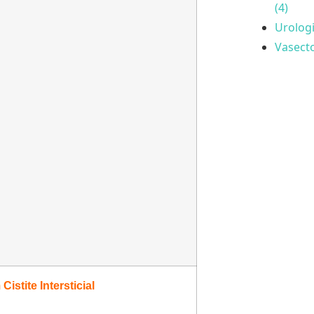
(4)
Urologi
Vasecto
stite Intersticial