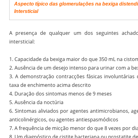
Aspecto típico das glomerulações na bexiga distendi
Intersticial
A presença de qualquer um dos seguintes achados
intersticial:
1. Capacidade da bexiga maior do que 350 mL na cisto
2. Ausência de um desejo intenso para urinar com a bex
3. A demonstração contracções fásicas involuntárias d
taxa de enchimento acima descrito
4. Duração dos sintomas menos de 9 meses
5. Ausência da noctúria
6. Sintomas aliviados por agentes antimicrobianos, age
anticolinérgicos, ou agentes antiespasmódicos
7. A frequência de micção menor do que 8 vezes por di
8. Um diagnóstico de cistite bacteriana ou prostatite 