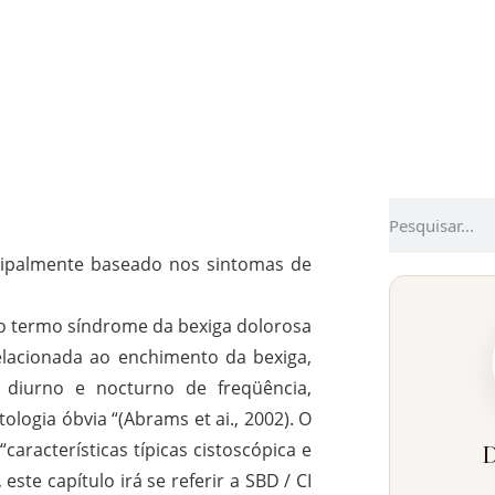
principalmente baseado nos sintomas de
e o termo síndrome da bexiga dolorosa
elacionada ao enchimento da bexiga,
diurno e nocturno de freqüência,
logia óbvia “(Abrams et ai., 2002). O
características típicas cistoscópica e
D
 este capítulo irá se referir a SBD / CI