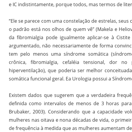
e IC indistintamente, porque todos, mas termos de liter
“Ele se parece com uma constelação de estrelas, seus
o padrão está nos olhos de quem vê” (Makela e Heliova
da fibromialgia pode igualmente aplicar-se à Cistite 
argumentado, não necessariamente de forma convince
tem pelo menos uma síndrome somática (síndrome d
crônica, fibromialgia, cefaléia tensional, dor n
hiperventilação), que poderia ser melhor conceitu
somática funcional geral. Ea Urologia possui a Síndrom
Existem dados que sugerem que a verdadeira frequê
definida como intervalos de menos de 3 horas para u
Brubaker, 2003). Considerando que a capacidade vol
mulheres nas oitava e nona décadas de vida, o primei
de frequência à medida que as mulheres aumentam de i