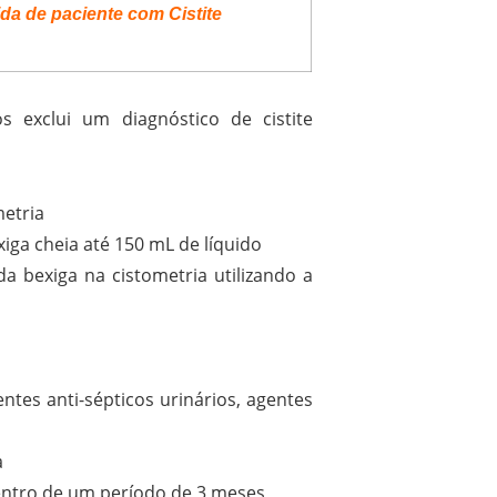
da de paciente com Cistite
 exclui um diagnóstico de cistite
metria
iga cheia até 150 mL de líquido
a bexiga na cistometria utilizando a
ntes anti-sépticos urinários, agentes
a
dentro de um período de 3 meses