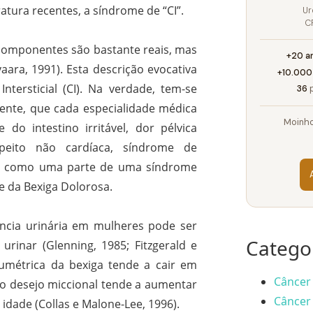
atura recentes, a síndrome de “CI”.
Ur
C
 componentes são bastante reais, mas
+20 a
ara, 1991). Esta descrição evocativa
+10.000
Intersticial (CI). Na verdade, tem-se
36
p
nte, que cada especialidade médica
Moinho
o intestino irritável, dor pélvica
o peito não cardíaca, síndrome de
ada como uma parte de uma síndrome
e da Bexiga Dolorosa.
ncia urinária em mulheres pode ser
Catego
rinar (Glenning, 1985; Fitzgerald e
umétrica da bexiga tende a cair em
Câncer 
ro desejo miccional tende a aumentar
Câncer 
dade (Collas e Malone-Lee, 1996).