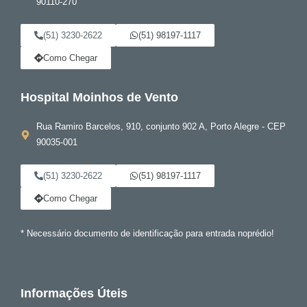
90110-270
(51) 3230-2622
(51) 98197-1117
Como Chegar
Hospital Moinhos de Vento
Rua Ramiro Barcelos, 910, conjunto 902 A, Porto Alegre - CEP
90035-001
(51) 3230-2622
(51) 98197-1117
Como Chegar
* Necessário documento de identificação para entrada noprédio!
Informações Úteis