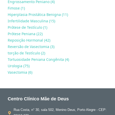
Engrossamento Peniano (4)
Fimose (1)
Hiperplasia Prostática Benigna (11)
Infertilidade Masculina (15)
Prótese de Testículo (1)
Prótese Peniana (22)
Reposição Hormonal (42)
Reversão de Vasectomia (3)
torção de Testículo (2)
Tortuosidade Peniana Congênita (4)
Urologia (75)
Vasectomia (6)
Centro Clínico Mãe de Deus
Rua Costa, n° 30, sala 502, Menino Deus, Porto Alegre - CEP: