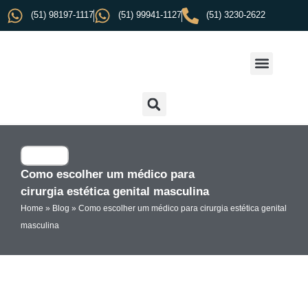
(51) 98197-1117
(51) 99941-1127
(51) 3230-2622
Como escolher um médico para
cirurgia estética genital masculina
Home
»
Blog
»
Como escolher um médico para cirurgia estética genital
masculina