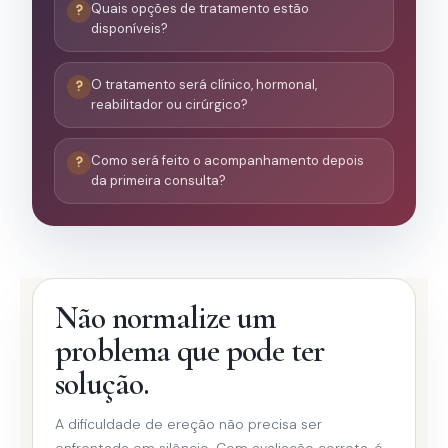
Quais opções de tratamento estão
disponíveis?
O tratamento será clínico, hormonal,
reabilitador ou cirúrgico?
Como será feito o acompanhamento depois
da primeira consulta?
Não normalize um
problema que pode ter
solução.
A dificuldade de ereção não precisa ser
enfrentada em silêncio. Com avaliação correta, é