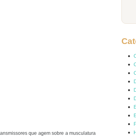
Cat
C
C
C
D
D
D
E
F
H
transmissores que agem sobre a musculatura