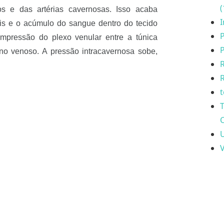
(
s e das artérias cavernosas. Isso acaba
I
is e o acúmulo do sangue dentro do tecido
P
ompressão do plexo venular entre a túnica
P
rno venoso. A pressão intracavernosa sobe,
R
t
C
U
V