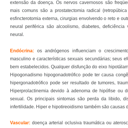
extensão da doença. Os nervos cavernosos são freqüen
mais comuns são a prostatectomia radical (retropúbica
esfincterotomia externa, cirurgias envolvendo o reto e ou
neural periférica são alcoolismo, diabetes, deficiência
neural.
Endócrina:
os andrógenos influenciam o crescimento
masculino e características sexuais secundárias; seus e
bem estabelecidos. Qualquer disfunção do eixo hipotálam
Hipogonadismo hipogonadotrófico pode ter causa congên
hipergonadotrófico pode ser resultado de tumores, traum
Hiperprolactinemia devido à adenoma de hipófise ou d
sexual. Os principais sintomas são perda da libido, dis
infertilidade. Hiper e hipotireoidismo também são causas d
Vascular:
doença arterial oclusiva traumática ou aterosc