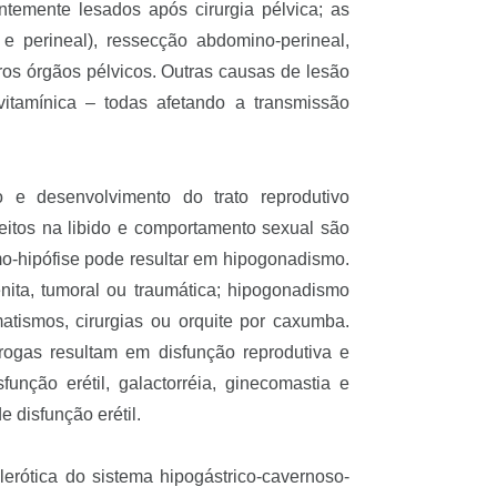
temente lesados após cirurgia pélvica; as
 e perineal), ressecção abdomino-perineal,
tros órgãos pélvicos. Outras causas de lesão
 vitamínica – todas afetando a transmissão
 e desenvolvimento do trato reprodutivo
feitos na libido e comportamento sexual são
o-hipófise pode resultar em hipogonadismo.
ita, tumoral ou traumática; hipogonadismo
atismos, cirurgias ou orquite por caxumba.
rogas resultam em disfunção reprodutiva e
função erétil, galactorréia, ginecomastia e
e disfunção erétil.
lerótica do sistema hipogástrico-cavernoso-