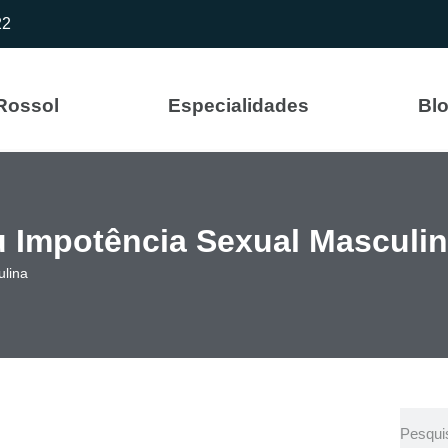
22
 Rossol
Especialidades
Bl
ou Impotência Sexual Masculi
ulina