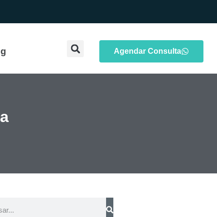
og
Agendar Consulta
na