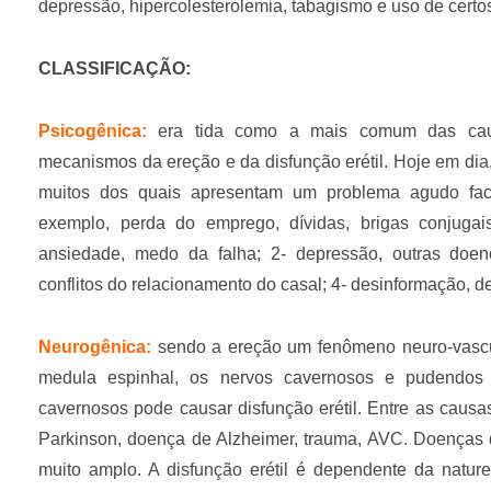
depressão, hipercolesterolemia, tabagismo e uso de cert
CLASSIFICAÇÃO:
Psicogênica:
era tida como a mais comum das cau
mecanismos da ereção e da disfunção erétil. Hoje em dia,
muitos dos quais apresentam um problema agudo facilm
exemplo, perda do emprego, dívidas, brigas conjugais,
ansiedade, medo da falha; 2- depressão, outras doenç
conflitos do relacionamento do casal; 4- desinformação, 
Neurogênica:
sendo a ereção um fenômeno neuro-vascul
medula espinhal, os nervos cavernosos e pudendos 
cavernosos pode causar disfunção erétil. Entre as caus
Parkinson, doença de Alzheimer, trauma, AVC. Doenças
muito amplo. A disfunção erétil é dependente da nature