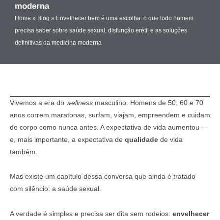
moderna
Home
»
Blog
»
Envelhecer bem é uma escolha: o que todo homem
precisa saber sobre saúde sexual, disfunção erétil e as soluções
definitivas da medicina moderna
Vivemos a era do
wellness
masculino. Homens de 50, 60 e 70
anos correm maratonas, surfam, viajam, empreendem e cuidam
do corpo como nunca antes. A expectativa de vida aumentou —
e, mais importante, a expectativa de
qualidade
de vida
também.
Mas existe um capítulo dessa conversa que ainda é tratado
com silêncio: a saúde sexual.
A verdade é simples e precisa ser dita sem rodeios:
envelhecer