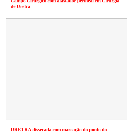
Campo Cirúrgico com afastador perineal em Cirurgia
de Uretra
URETRA dissecada com marcação do ponto do