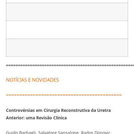
=====================================================
NOTÍCIAS E NOVIDADES
===========================================
Controvérsias em Cirurgia Reconstrutiva da Uretra
Anterior
: uma Revisão Clínica
Guido Barbagli, Salvatore Sansalone, Rados Djinovic,