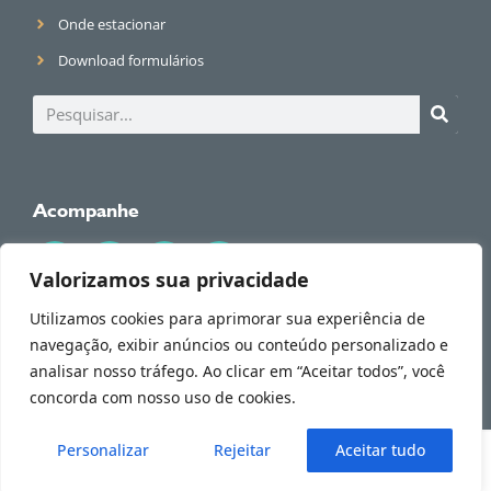
Onde estacionar
Download formulários
Acompanhe
Valorizamos sua privacidade
Utilizamos cookies para aprimorar sua experiência de
navegação, exibir anúncios ou conteúdo personalizado e
© 2026 Dr. Alessandro Rossol. Todos os direitos reservados.
Tire todas suas dúvidas conosco!
analisar nosso tráfego. Ao clicar em “Aceitar todos”, você
Política de Privacidade
concorda com nosso uso de cookies.
Personalizar
Rejeitar
Aceitar tudo
Especialidades
Dr. Rossol
Agendar
Novidades
Vídeos