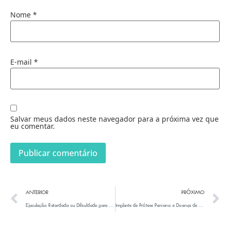
Nome
*
E-mail
*
Salvar meus dados neste navegador para a próxima vez que
eu comentar.
ANTERIOR
PRÓXIMO
Ejaculação Retardada ou Dificuldade para Ejacular
Implante de Prótese Peniana e Doença de Peyronie: Como Abordar a Curvatura Residual – Uma Demonstração Detalhada da Técnica de Moldagem e Procedimento de Enxertia