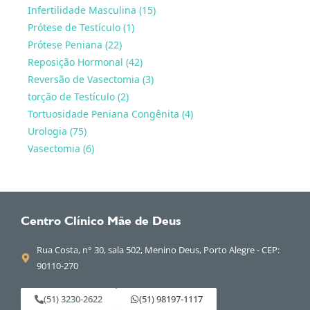
Infertilidade Masculina (15)
Prótese de Testículo (1)
Prótese Peniana (22)
Reposição Hormonal (42)
Reversão de Vasectomia (3)
torção de Testículo (2)
Tortuosidade Peniana Congênita (4)
Urologia (75)
Vasectomia (6)
Centro Clínico Mãe de Deus
Rua Costa, n° 30, sala 502, Menino Deus, Porto Alegre - CEP:
90110-270
(51) 3230-2622
(51) 98197-1117