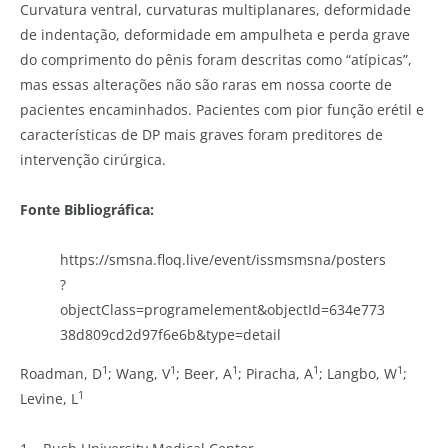
Curvatura ventral, curvaturas multiplanares, deformidade
de indentação, deformidade em ampulheta e perda grave
do comprimento do pênis foram descritas como “atípicas”,
mas essas alterações não são raras em nossa coorte de
pacientes encaminhados. Pacientes com pior função erétil e
características de DP mais graves foram preditores de
intervenção cirúrgica.
Fonte Bibliográfica:
https://smsna.floq.live/event/issmsmsna/posters
?
objectClass=programelement&objectId=634e773
38d809cd2d97f6e6b&type=detail
1
1
1
1
1
Roadman, D
; Wang, V
; Beer, A
; Piracha, A
; Langbo, W
;
1
Levine, L