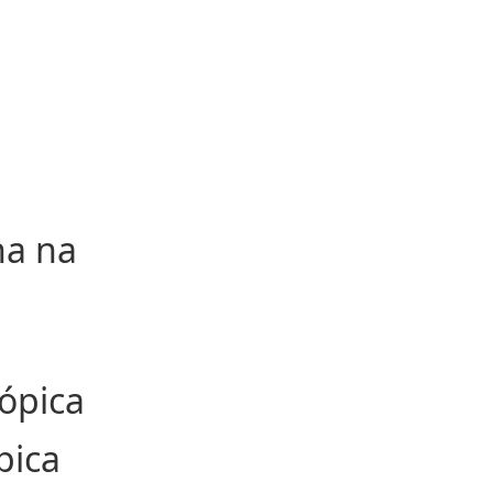
na na
cópica
pica