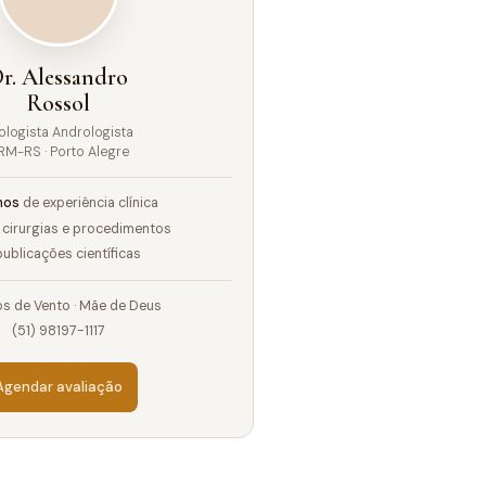
r. Alessandro
Rossol
ologista Andrologista
RM-RS · Porto Alegre
nos
de experiência clínica
cirurgias e procedimentos
ublicações científicas
s de Vento · Mãe de Deus
(51) 98197-1117
Agendar avaliação