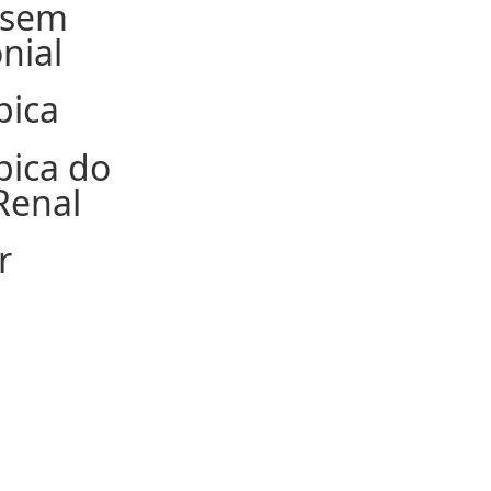
 sem
nial
pica
pica do
Renal
r