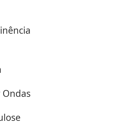
J
inência
a
r Ondas
ulose