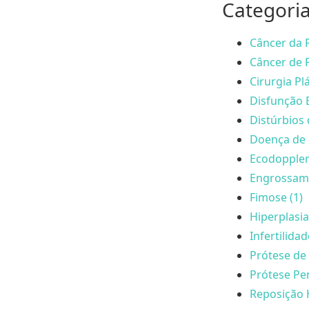
Categori
Câncer da P
Câncer de P
Cirurgia Plá
Disfunção E
Distúrbios 
Doença de 
Ecodoppler
Engrossame
Fimose (1)
Hiperplasia
Infertilida
Prótese de 
Prótese Pen
Reposição 