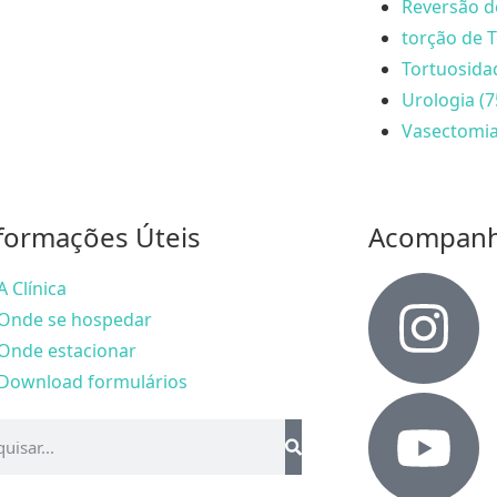
Reversão d
torção de T
Tortuosida
Urologia (7
Vasectomia
formações Úteis
Acompan
A Clínica
Onde se hospedar
Onde estacionar
Download formulários