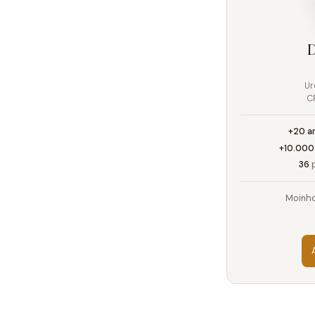
D
Ur
C
+20 a
+10.000
36
p
Moinho