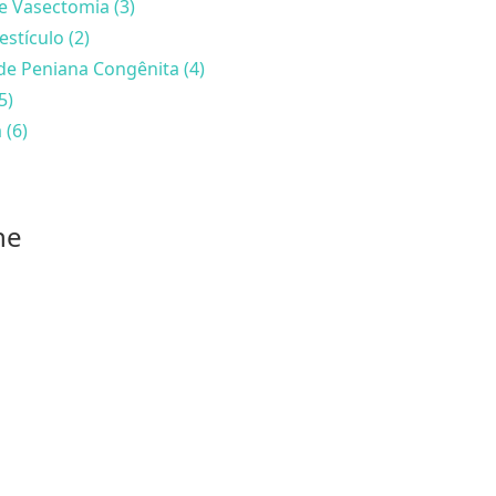
e Vasectomia (3)
estículo (2)
de Peniana Congênita (4)
5)
 (6)
he