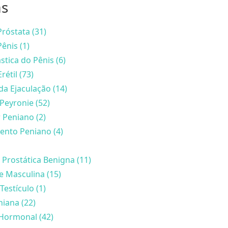
as
róstata (31)
ênis (1)
stica do Pênis (6)
rétil (73)
da Ejaculação (14)
Peyronie (52)
 Peniano (2)
nto Peniano (4)
 Prostática Benigna (11)
de Masculina (15)
Testículo (1)
iana (22)
Hormonal (42)