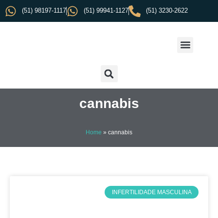
(51) 98197-1117
(51) 99941-1127
(51) 3230-2622
cannabis
Home
»
cannabis
INFERTILIDADE MASCULINA