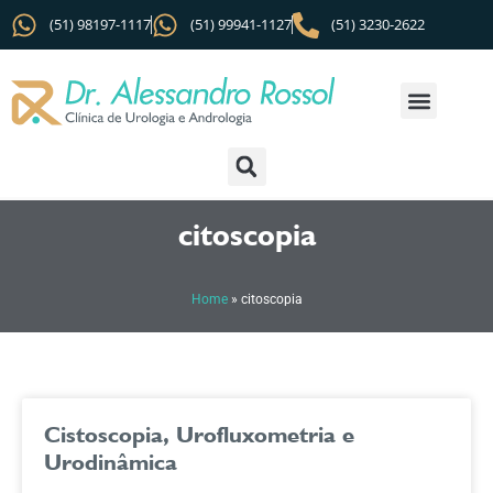
(51) 98197-1117
(51) 99941-1127
(51) 3230-2622
citoscopia
Home
»
citoscopia
Cistoscopia, Urofluxometria e
Urodinâmica