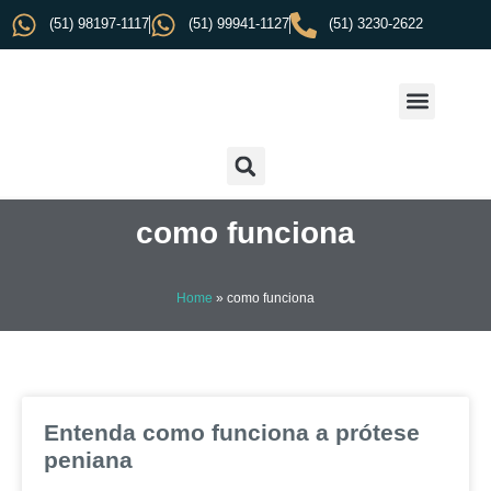
(51) 98197-1117
(51) 99941-1127
(51) 3230-2622
como funciona
Home
»
como funciona
Entenda como funciona a prótese
peniana