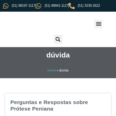
(51) 98197-1117
(51) 99941-1127
(51) 3230-2622
dúvida
Home
»
dúvida
Perguntas e Respostas sobre
Prótese Peniana