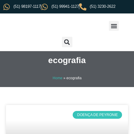
(51) 98197-1117
(51) 99941-1127
(51) 3230-2622
ecografia
Home
»
ecografia
DOENÇA DE PEYRONIE