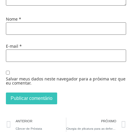
Nome
*
E-mail
*
Salvar meus dados neste navegador para a próxima vez que
eu comentar.
ANTERIOR
PRÓXIMO
Câncer de Próstata
Cirurgia de plicatura para as deformidades de Peyronie severas tem resultados similares a casos mais leves