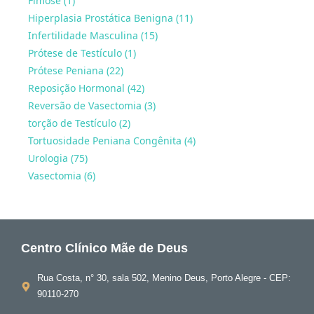
Fimose (1)
Hiperplasia Prostática Benigna (11)
Infertilidade Masculina (15)
Prótese de Testículo (1)
Prótese Peniana (22)
Reposição Hormonal (42)
Reversão de Vasectomia (3)
torção de Testículo (2)
Tortuosidade Peniana Congênita (4)
Urologia (75)
Vasectomia (6)
Centro Clínico Mãe de Deus
Rua Costa, n° 30, sala 502, Menino Deus, Porto Alegre - CEP:
90110-270