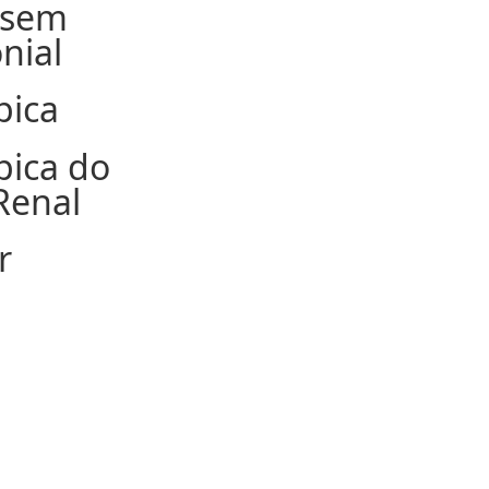
 sem
nial
pica
pica do
Renal
r