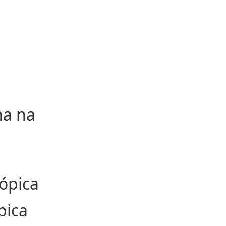
na na
cópica
pica