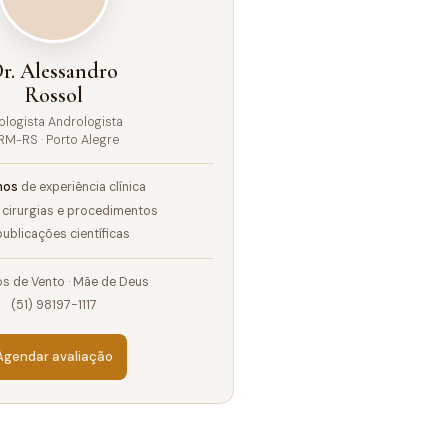
r. Alessandro
Rossol
ologista Andrologista
RM-RS · Porto Alegre
nos
de experiência clínica
cirurgias e procedimentos
ublicações científicas
s de Vento · Mãe de Deus
(51) 98197-1117
Agendar avaliação