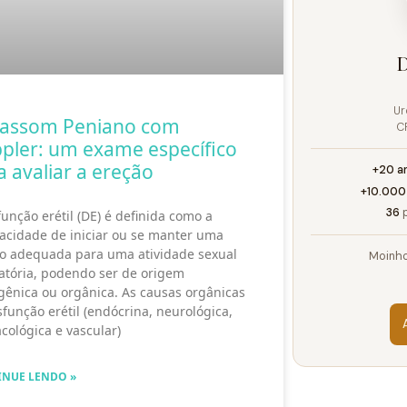
D
Ur
rassom Peniano com
C
pler: um exame específico
a avaliar a ereção
+20 a
+10.000
36
p
função erétil (DE) é definida como a
acidade de iniciar ou se manter uma
o adequada para uma atividade sexual
Moinho
fatória, podendo ser de origem
gênica ou orgânica. As causas orgânicas
sfunção erétil (endócrina, neurológica,
cológica e vascular)
INUE LENDO »