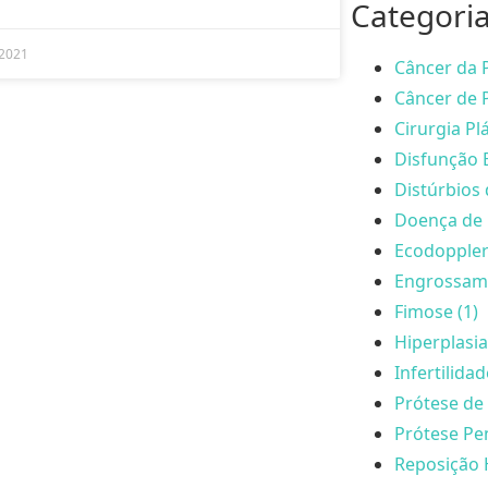
Categori
/2021
Câncer da P
Câncer de P
Cirurgia Plá
Disfunção E
Distúrbios 
Doença de 
Ecodoppler
Engrossame
Fimose (1)
Hiperplasia
Infertilida
Prótese de 
Prótese Pen
Reposição 