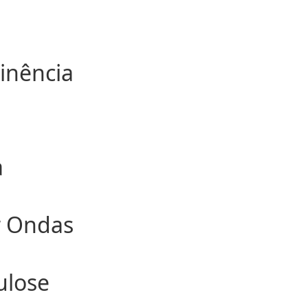
J
inência
a
r Ondas
ulose