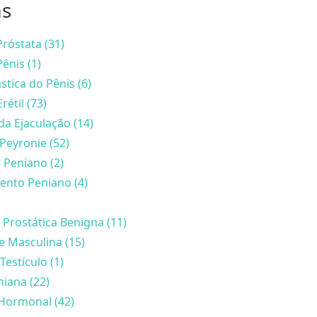
as
róstata (31)
ênis (1)
stica do Pênis (6)
rétil (73)
da Ejaculação (14)
Peyronie (52)
 Peniano (2)
nto Peniano (4)
 Prostática Benigna (11)
de Masculina (15)
Testículo (1)
iana (22)
Hormonal (42)