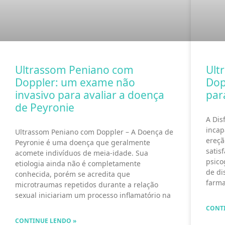
Ultrassom Peniano com
Ult
Doppler: um exame não
Dop
invasivo para avaliar a doença
par
de Peyronie
A Dis
incap
Ultrassom Peniano com Doppler – A Doença de
ereçã
Peyronie é uma doença que geralmente
satis
acomete indivíduos de meia-idade. Sua
psico
etiologia ainda não é completamente
de di
conhecida, porém se acredita que
farma
microtraumas repetidos durante a relação
sexual iniciariam um processo inflamatório na
CONT
CONTINUE LENDO »