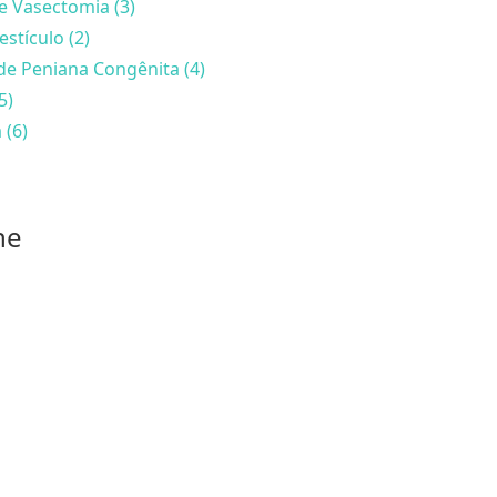
e Vasectomia (3)
estículo (2)
de Peniana Congênita (4)
5)
 (6)
he