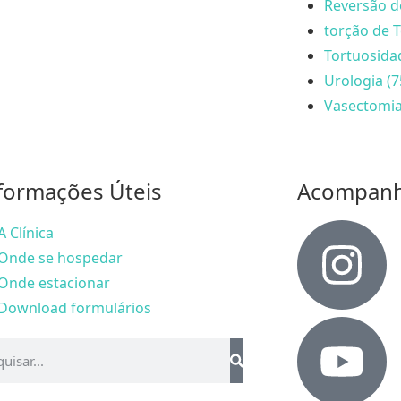
Reversão d
torção de T
Tortuosida
Urologia (7
Vasectomia
formações Úteis
Acompan
A Clínica
Onde se hospedar
Onde estacionar
Download formulários