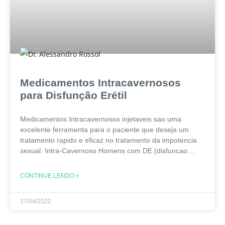
Medicamentos Intracavernosos
para Disfunção Erétil
Medicamentos Intracavernosos injetaveis sao uma
excelente ferramenta para o paciente que deseja um
tratamento rapido e eficaz no tratamento da impotencia
sexual. Intra-Cavernoso Homens com DE (disfuncao
eretil) devem ser informados sobre a opção de
tratamento das injeções intracavernosas (ICI),
CONTINUE LENDO »
27/04/2022