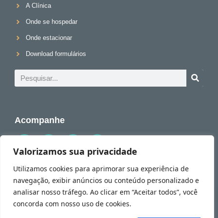
A Clínica
Onde se hospedar
Onde estacionar
Download formulários
Acompanhe
Valorizamos sua privacidade
Utilizamos cookies para aprimorar sua experiência de
navegação, exibir anúncios ou conteúdo personalizado e
© 2026 Dr. Alessandro Rossol. Todos os direitos reservados.
💬 Tire todas suas dúvidas conosco!
analisar nosso tráfego. Ao clicar em “Aceitar todos”, você
Política de Privacidade
concorda com nosso uso de cookies.