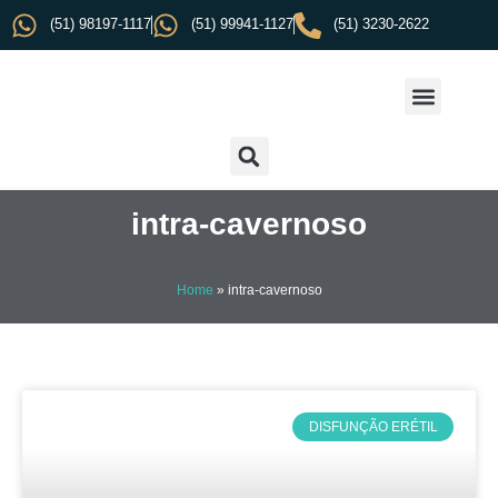
(51) 98197-1117
(51) 99941-1127
(51) 3230-2622
intra-cavernoso
Home
»
intra-cavernoso
DISFUNÇÃO ERÉTIL