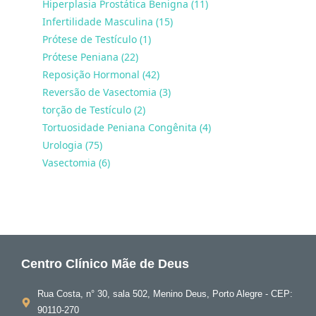
Hiperplasia Prostática Benigna (11)
Infertilidade Masculina (15)
Prótese de Testículo (1)
Prótese Peniana (22)
Reposição Hormonal (42)
Reversão de Vasectomia (3)
torção de Testículo (2)
Tortuosidade Peniana Congênita (4)
Urologia (75)
Vasectomia (6)
Centro Clínico Mãe de Deus
Rua Costa, n° 30, sala 502, Menino Deus, Porto Alegre - CEP:
90110-270