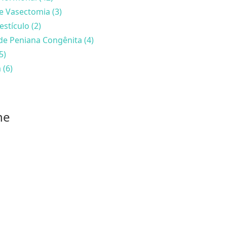
e Vasectomia (3)
estículo (2)
de Peniana Congênita (4)
5)
 (6)
he