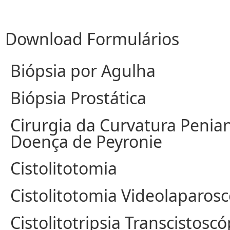
Download Formulários
Biópsia por Agulha
Biópsia Prostática
Cirurgia da Curvatura Penia
Doença de Peyronie
Cistolitotomia
Cistolitotomia Videolaparos
Cistolitotripsia Transcistoscó