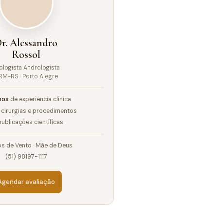
r. Alessandro
Rossol
ologista Andrologista
RM-RS · Porto Alegre
nos
de experiência clínica
cirurgias e procedimentos
ublicações científicas
s de Vento · Mãe de Deus
(51) 98197-1117
Agendar avaliação