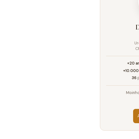
D
Ur
C
+20 a
+10.000
36
p
Moinho