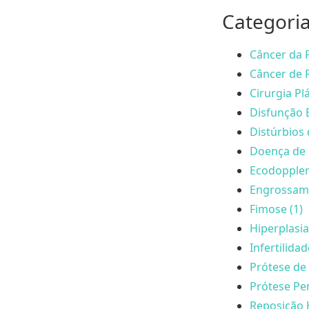
Categori
Câncer da P
Câncer de P
Cirurgia Plá
Disfunção E
Distúrbios 
Doença de 
Ecodoppler
Engrossame
Fimose (1)
Hiperplasia
Infertilida
Prótese de 
Prótese Pen
Reposição 