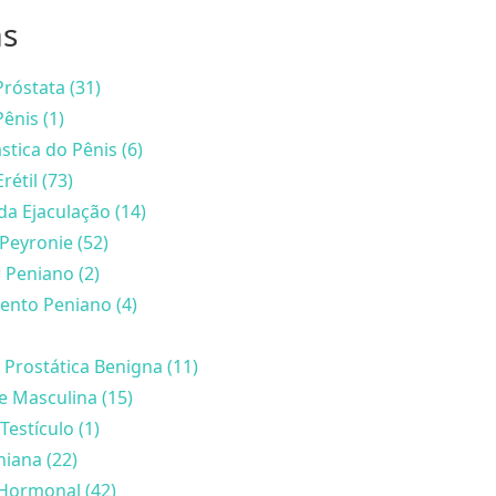
as
róstata (31)
ênis (1)
stica do Pênis (6)
rétil (73)
da Ejaculação (14)
Peyronie (52)
 Peniano (2)
nto Peniano (4)
 Prostática Benigna (11)
de Masculina (15)
Testículo (1)
iana (22)
Hormonal (42)