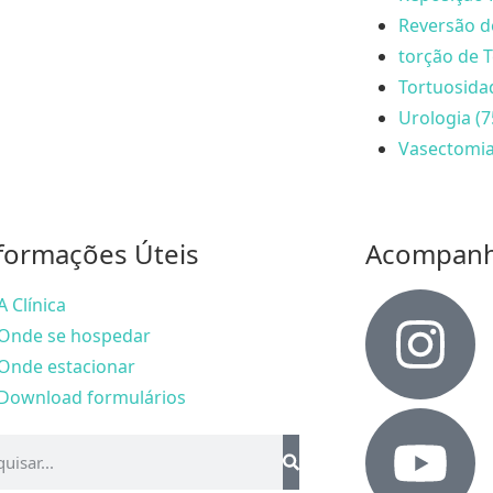
Reversão d
torção de T
Tortuosida
Urologia (7
Vasectomia
formações Úteis
Acompan
A Clínica
Onde se hospedar
Onde estacionar
Download formulários