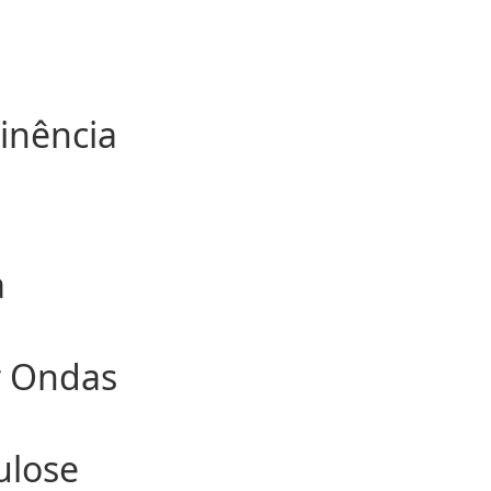
J
inência
a
r Ondas
ulose