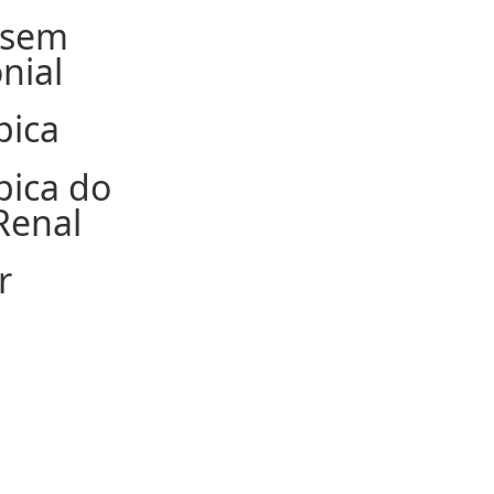
 sem
nial
pica
pica do
Renal
r