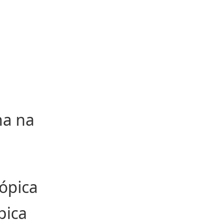
na na
cópica
pica