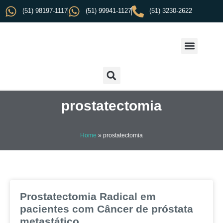
(51) 98197-1117
(51) 99941-1127
(51) 3230-2622
prostatectomia
Home
»
prostatectomia
Prostatectomia Radical em
pacientes com Câncer de próstata
metastático