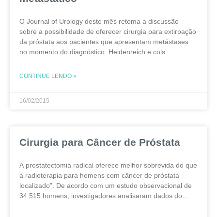
O Journal of Urology deste mês retoma a discussão
sobre a possibilidade de oferecer cirurgia para extirpação
da próstata aos pacientes que apresentam metástases
no momento do diagnóstico. Heidenreich e cols.
(Department of Urology, Uniklinik RWTH Aachen, Aachen,
Germany) publicaram
CONTINUE LENDO »
16/02/2015
Cirurgia para Câncer de Próstata
A prostatectomia radical oferece melhor sobrevida do que
a radioterapia para homens com câncer de próstata
localizado”. De acordo com um estudo observacional de
34.515 homens, investigadores analisaram dados do
Registro de Câncer de Próstata Nacional na Suécia, que
inclui