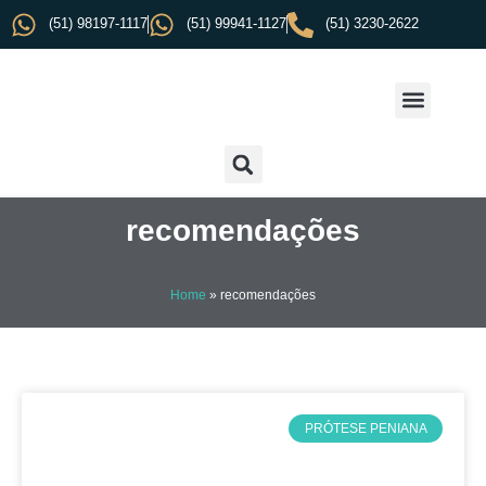
(51) 98197-1117
(51) 99941-1127
(51) 3230-2622
recomendações
Home
»
recomendações
PRÓTESE PENIANA