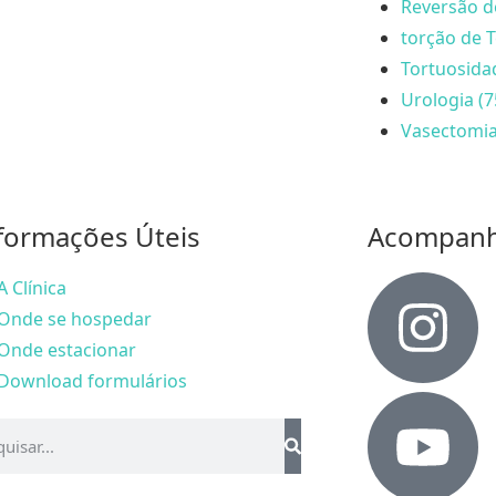
Reversão d
torção de T
Tortuosida
Urologia (7
Vasectomia
formações Úteis
Acompan
A Clínica
Onde se hospedar
Onde estacionar
Download formulários