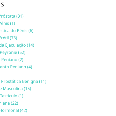
as
róstata (31)
ênis (1)
stica do Pênis (6)
rétil (73)
da Ejaculação (14)
Peyronie (52)
 Peniano (2)
nto Peniano (4)
 Prostática Benigna (11)
de Masculina (15)
Testículo (1)
iana (22)
Hormonal (42)