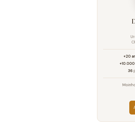
D
Ur
C
+20 a
+10.000
36
p
Moinho