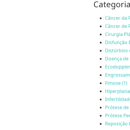
Categori
Câncer da P
Câncer de P
Cirurgia Plá
Disfunção E
Distúrbios 
Doença de 
Ecodoppler
Engrossame
Fimose (1)
Hiperplasia
Infertilida
Prótese de 
Prótese Pen
Reposição 