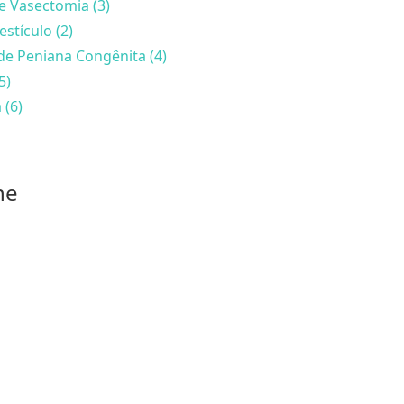
e Vasectomia (3)
estículo (2)
de Peniana Congênita (4)
5)
 (6)
he