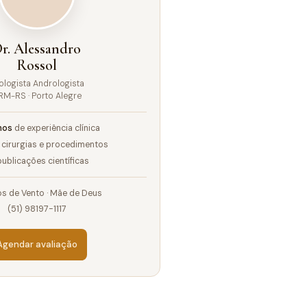
r. Alessandro
Rossol
ologista Andrologista
RM-RS · Porto Alegre
nos
de experiência clínica
cirurgias e procedimentos
ublicações científicas
s de Vento · Mãe de Deus
(51) 98197-1117
Agendar avaliação