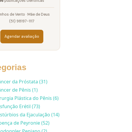
36
publicações científicas
nhos de Vento · Mãe de Deus
(51) 98197-1117
Agendar avaliação
egorias
ncer da Próstata (31)
ncer de Pênis (1)
rurgia Plástica do Pênis (6)
sfunção Erétil (73)
stúrbios da Ejaculação (14)
ença de Peyronie (52)
odoppler Peniano (2)