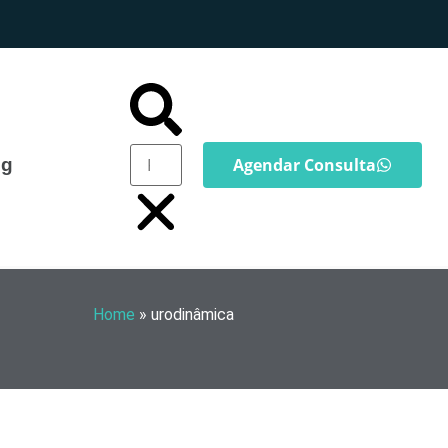
og
Agendar Consulta
Home
»
urodinâmica