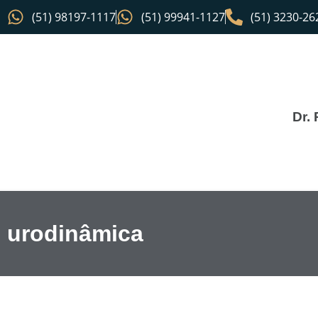
(51) 98197-1117
(51) 99941-1127
(51) 3230-26
Dr.
urodinâmica