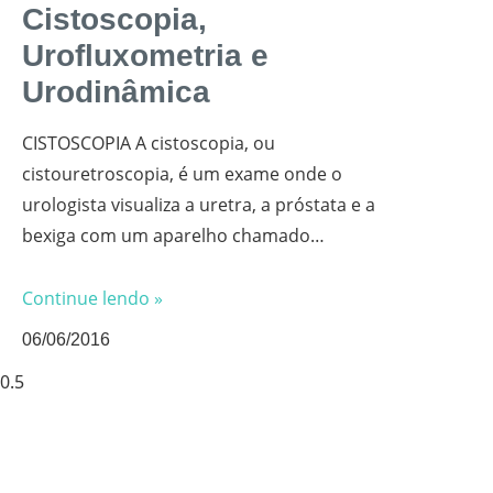
Cistoscopia,
Urofluxometria e
Urodinâmica
CISTOSCOPIA A cistoscopia, ou
cistouretroscopia, é um exame onde o
urologista visualiza a uretra, a próstata e a
bexiga com um aparelho chamado
cistoscópio. O cistoscópio é composto por
fibras ópticas que, com ajuda de uma
Continue lendo »
fonte de luz externa,
06/06/2016