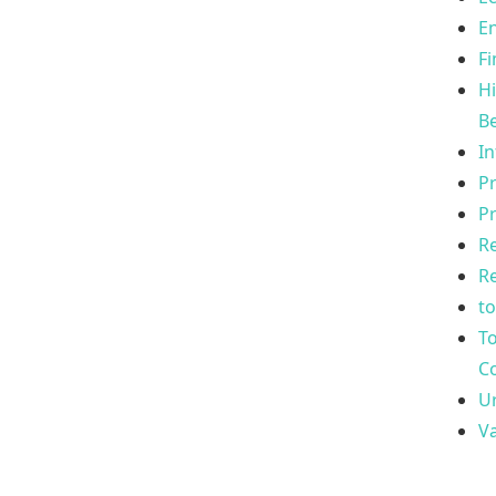
E
Fi
Hi
Be
In
Pr
Pr
R
Re
to
T
Co
Ur
Va