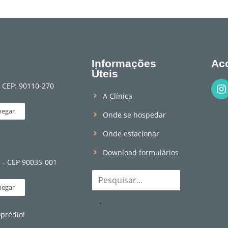
Informações
Ac
Úteis
- CEP: 90110-270
A Clínica
egar
Onde se hospedar
Onde estacionar
Download formulários
e - CEP 90035-001
egar
prédio!