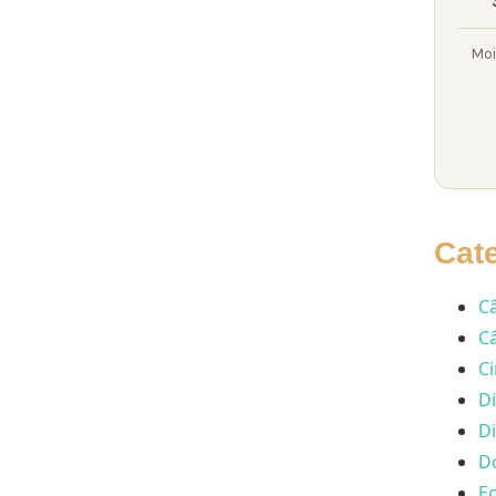
Moi
Cat
Câ
Câ
Ci
Di
Di
Do
Ec