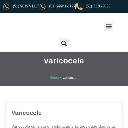
(51) 98197-1117
(51) 99941-1127
(51) 3230-2622
varicocele
Home
»
varicocele
Varicocele
Varicocele consiste em dilatação e tortuosidade das veias