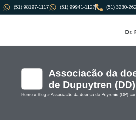
(51) 98197-1117
(51) 99941-1127
(51) 3230-26
Dr.
Associacão da doe
de Dupuytren (DD)
Home
»
Blog
»
Associacão da doenca de Peyronie (DP) co