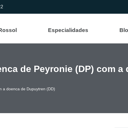
22
 Rossol
Especialidades
Bl
nca de Peyronie (DP) com a
m a doenca de Dupuytren (DD)