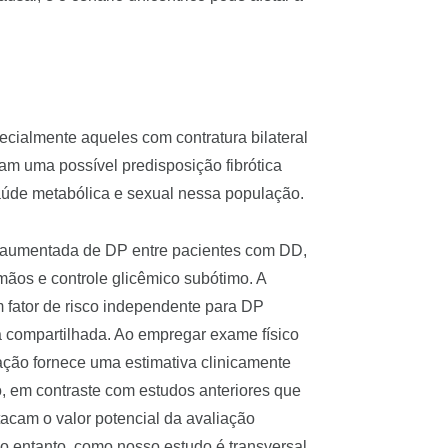
cialmente aqueles com contratura bilateral
am uma possível predisposição fibrótica
saúde metabólica e sexual nessa população.
 aumentada de DP entre pacientes com DD,
mãos e controle glicêmico subótimo. A
m fator de risco independente para DP
ca compartilhada. Ao empregar exame físico
gação fornece uma estimativa clinicamente
o, em contraste com estudos anteriores que
cam o valor potencial da avaliação
o entanto, como nosso estudo é transversal,