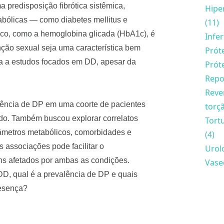
 predisposição fibrótica sistêmica,
Hipe
bólicas — como diabetes mellitus e
(11)
mico, como a hemoglobina glicada (HbA1c), é
Infer
unção sexual seja uma característica bem
Próte
da a estudos focados em DD, apesar da
Prót
Repo
Reve
alência de DP em uma coorte de pacientes
torçã
do. Também buscou explorar correlatos
Tort
arâmetros metabólicos, comorbidades e
(4)
 associações pode facilitar o
Urolo
s afetados por ambas as condições.
Vase
D, qual é a prevalência de DP e quais
resença?