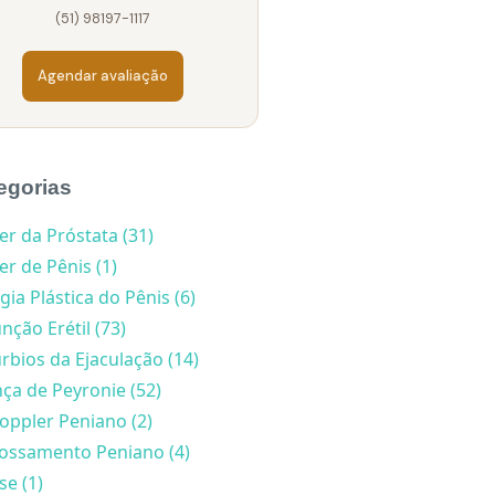
(51) 98197-1117
Agendar avaliação
egorias
er da Próstata (31)
r de Pênis (1)
gia Plástica do Pênis (6)
nção Erétil (73)
rbios da Ejaculação (14)
ça de Peyronie (52)
oppler Peniano (2)
ossamento Peniano (4)
se (1)