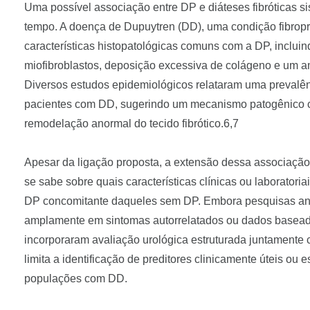
Uma possível associação entre DP e diáteses fibróticas si
tempo. A doença de Dupuytren (DD), uma condição fibroprol
características histopatológicas comuns com a DP, inclui
miofibroblastos, deposição excessiva de colágeno e um a
Diversos estudos epidemiológicos relataram uma prevalên
pacientes com DD, sugerindo um mecanismo patogênico c
remodelação anormal do tecido fibrótico.6,7
Apesar da ligação proposta, a extensão dessa associação
se sabe sobre quais características clínicas ou laborator
DP concomitante daqueles sem DP. Embora pesquisas ant
amplamente em sintomas autorrelatados ou dados basea
incorporaram avaliação urológica estruturada juntamente c
limita a identificação de preditores clinicamente úteis ou
populações com DD.