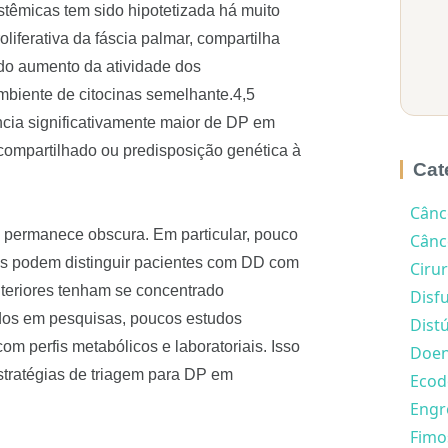
stêmicas tem sido hipotetizada há muito
iferativa da fáscia palmar, compartilha
ndo aumento da atividade dos
mbiente de citocinas semelhante.4,5
cia significativamente maior de DP em
ompartilhado ou predisposição genética à
Cat
Cânc
 permanece obscura. Em particular, pouco
Cânce
iais podem distinguir pacientes com DD com
Cirur
eriores tenham se concentrado
Disfu
dos em pesquisas, poucos estudos
Distú
om perfis metabólicos e laboratoriais. Isso
Doen
 estratégias de triagem para DP em
Ecod
Engr
Fimo