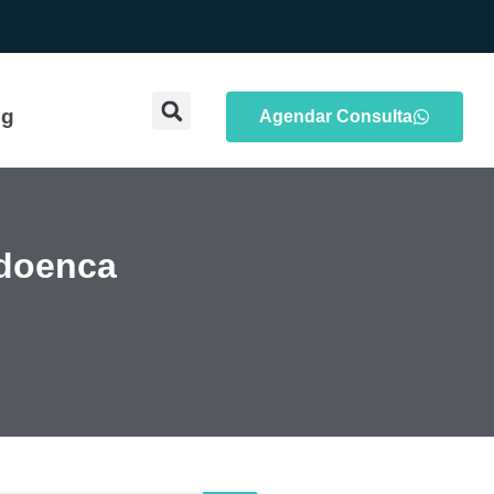
og
Agendar Consulta
 doenca