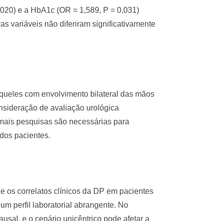
0,020) e a HbA1c (OR = 1,589, P = 0,031)
ariáveis ​​não diferiram significativamente
ueles com envolvimento bilateral das mãos
nsideração de avaliação urológica
, mais pesquisas são necessárias para
dos pacientes.
 e os correlatos clínicos da DP em pacientes
um perfil laboratorial abrangente. No
ausal, e o cenário unicêntrico pode afetar a