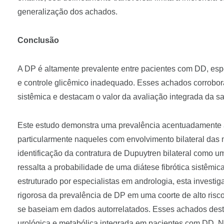
generalização dos achados.
Conclusão
A DP é altamente prevalente entre pacientes com DD, espe
e controle glicêmico inadequado. Esses achados corrobor
sistêmica e destacam o valor da avaliação integrada da 
Este estudo demonstra uma prevalência acentuadamente
particularmente naqueles com envolvimento bilateral das 
identificação da contratura de Dupuytren bilateral como u
ressalta a probabilidade de uma diátese fibrótica sistêmi
estruturado por especialistas em andrologia, esta investi
rigorosa da prevalência de DP em uma coorte de alto risc
se baseiam em dados autorrelatados. Esses achados desta
urológica e metabólica integrada em pacientes com DD. N