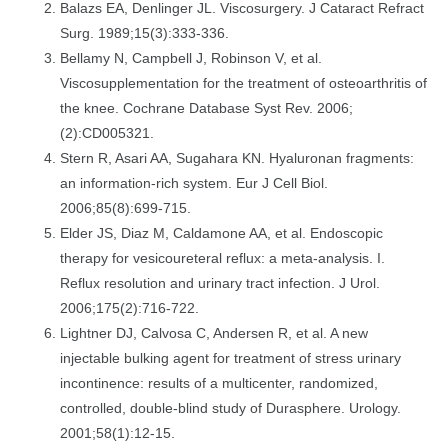
Balazs EA, Denlinger JL. Viscosurgery. J Cataract Refract
Surg. 1989;15(3):333-336.
Bellamy N, Campbell J, Robinson V, et al.
Viscosupplementation for the treatment of osteoarthritis of
the knee. Cochrane Database Syst Rev. 2006;
(2):CD005321.
Stern R, Asari AA, Sugahara KN. Hyaluronan fragments:
an information-rich system. Eur J Cell Biol.
2006;85(8):699-715.
Elder JS, Diaz M, Caldamone AA, et al. Endoscopic
therapy for vesicoureteral reflux: a meta-analysis. I.
Reflux resolution and urinary tract infection. J Urol.
2006;175(2):716-722.
Lightner DJ, Calvosa C, Andersen R, et al. A new
injectable bulking agent for treatment of stress urinary
incontinence: results of a multicenter, randomized,
controlled, double-blind study of Durasphere. Urology.
2001;58(1):12-15.