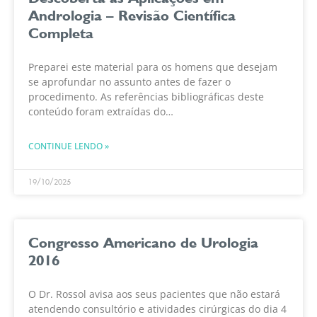
Andrologia – Revisão Científica
Completa
Preparei este material para os homens que desejam
se aprofundar no assunto antes de fazer o
procedimento. As referências bibliográficas deste
conteúdo foram extraídas do
https://www.openevidence.com/. 1. O Preenchedor –
DESCOBERTA E CARACTERIZAÇÃO MOLECULAR O ácido
CONTINUE LENDO »
hialurônico (AH) foi isolado
19/10/2025
Congresso Americano de Urologia
2016
O Dr. Rossol avisa aos seus pacientes que não estará
atendendo consultório e atividades cirúrgicas do dia 4