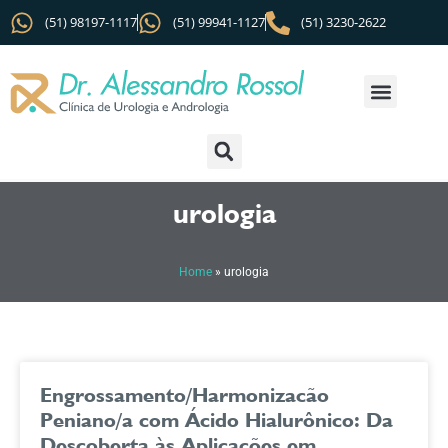
(51) 98197-1117
(51) 99941-1127
(51) 3230-2622
urologia
Home
»
urologia
Engrossamento/Harmonizacão
Peniano/a com Ácido Hialurônico: Da
Descoberta às Aplicações em