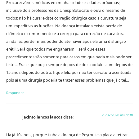
Procurei vários médicos em minha cidade e cidades próximas;
inclusive dois professores da Unesp Botucatu e ouvi o mesmo de
todos: não há cura; existe correção cirúrgica caso a curvatura seja
um impeditivo as funções. Na doença instalada existe perda de
diâmetro e comprimento e a cirurgia para correção de curvatura
ainda faz perder mais podendo até haver após ela uma disfunção
erétil. Será que todos me enganaram… será que esses
procedimentos são somente para casos em que nada mais pode ser
feito… Frase que ouço sempre depois de dois nódulos: um depois de
15 anos depois do outro: fique feliz por não ter curvatura acentuada
pois aí uma cirurgia poderia te trazer esses problemas que já citei…
Responder
25/02/2020 às 09:38
jacinto lancos lancos
disse:
Ha já 10 anos , porque tinha a doença de Peyroni e a placa a retirar