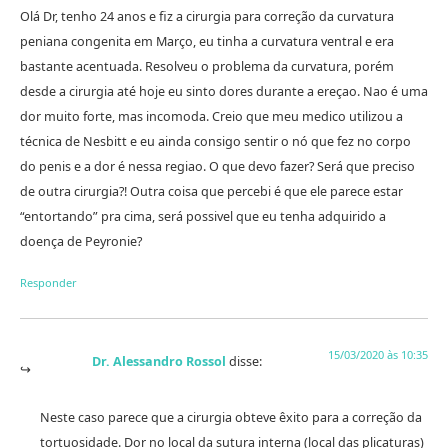
Olá Dr, tenho 24 anos e fiz a cirurgia para correção da curvatura
peniana congenita em Março, eu tinha a curvatura ventral e era
bastante acentuada. Resolveu o problema da curvatura, porém
desde a cirurgia até hoje eu sinto dores durante a ereçao. Nao é uma
dor muito forte, mas incomoda. Creio que meu medico utilizou a
técnica de Nesbitt e eu ainda consigo sentir o nó que fez no corpo
do penis e a dor é nessa regiao. O que devo fazer? Será que preciso
de outra cirurgia?! Outra coisa que percebi é que ele parece estar
“entortando” pra cima, será possivel que eu tenha adquirido a
doença de Peyronie?
Responder
15/03/2020 às 10:35
Dr. Alessandro Rossol
disse:
Neste caso parece que a cirurgia obteve êxito para a correção da
tortuosidade. Dor no local da sutura interna (local das plicaturas)