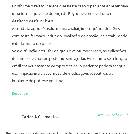
Conforme o relato, parece que neste caso o paciente apresentava
uma forma grave de doença de Peyronie com evolução e
desfecho desfavoráveis.
A conduta agora é realizar uma avaliação ecográfica do pênis
com teste fármaco-induzido. Avaliação da ereção, da estabilidade
e do formato do pênis.
Se a disfunção erétil for de grau leve ou moderado, as aplicações
de ondas de choque poderão, sim, ajudar. Entretanto se a função
erétil estiver bastante comprometida, o paciente poderá ter que
usar injeção intra-cavernosa de medicações vasoativas ou
implante de prótese peniana.
Responder
09/10/2022 às 21:27
Carlos A C Lima
disse:
Fiquei com essa doença por 3 anos fui a um urologista ele disse que