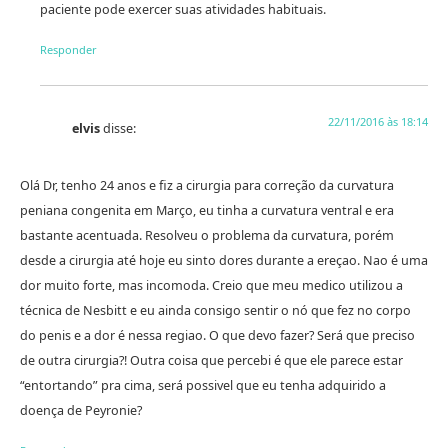
paciente pode exercer suas atividades habituais.
Responder
22/11/2016 às 18:14
elvis
disse:
Olá Dr, tenho 24 anos e fiz a cirurgia para correção da curvatura
peniana congenita em Março, eu tinha a curvatura ventral e era
bastante acentuada. Resolveu o problema da curvatura, porém
desde a cirurgia até hoje eu sinto dores durante a ereçao. Nao é uma
dor muito forte, mas incomoda. Creio que meu medico utilizou a
técnica de Nesbitt e eu ainda consigo sentir o nó que fez no corpo
do penis e a dor é nessa regiao. O que devo fazer? Será que preciso
de outra cirurgia?! Outra coisa que percebi é que ele parece estar
“entortando” pra cima, será possivel que eu tenha adquirido a
doença de Peyronie?