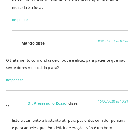
baixa intensidade: focal e radial. Para tratar Peyronie a onda
indicada é a focal.
Responder
03/12/2017 às 07:26
Márcio
disse:
O tratamento com ondas de choque é eficaz para paciente que não
sente dores no local da placa?
Responder
15/03/2020 às 10:29
Dr. Alessandro Rossol
disse:
Este tratamento é bastante útil para pacientes com dor peniana
e para aqueles que têm déficit de ereção. Não é um bom