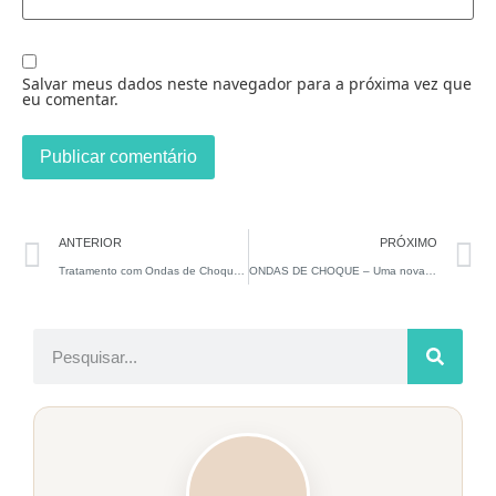
Salvar meus dados neste navegador para a próxima vez que
eu comentar.
ANTERIOR
PRÓXIMO
Tratamento com Ondas de Choque de Baixa Intensidade para Pacientes com Disfunção Erétil Um Ano após Prostatectomia Radical – estudo fase IIb
ONDAS DE CHOQUE – Uma nova esperança para os homens que sofrem de disfunção erétil