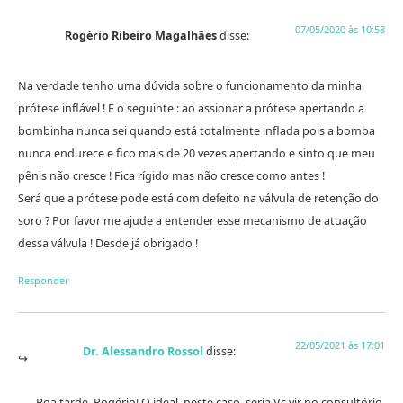
07/05/2020 às 10:58
Rogério Ribeiro Magalhães
disse:
Na verdade tenho uma dúvida sobre o funcionamento da minha
prótese inflável ! E o seguinte : ao assionar a prótese apertando a
bombinha nunca sei quando está totalmente inflada pois a bomba
nunca endurece e fico mais de 20 vezes apertando e sinto que meu
pênis não cresce ! Fica rígido mas não cresce como antes !
Será que a prótese pode está com defeito na válvula de retenção do
soro ? Por favor me ajude a entender esse mecanismo de atuação
dessa válvula ! Desde já obrigado !
Responder
22/05/2021 às 17:01
Dr. Alessandro Rossol
disse:
Boa tarde, Rogério! O ideal, neste caso, seria Vc vir no consultório