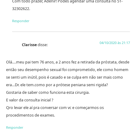
Com todo prazer, Adenir! Podes agendar uma consulta no 51-
32302622.
Responder
04/10/2020 às 21:17
Clarisse
disse:
Olá….meu pai tem 76 anos, a 2 anos fez a retirada da próstata, desde
então seu desempenho sexual foi comprometido, ele como homem
se senti um inútil, pois é casado e se culpa em não ser mais como
era…Dr. ele tem.como por a prótese peniana semi rigida?
Gostaria de saber como funciona esta cirurgia.
E valor da consulta inicial ?
Qro levar ele aí pra conversar com vc e começarmos os
procedimentos de exames.
Responder