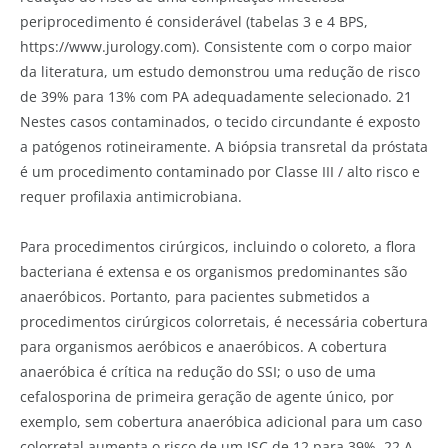
periprocedimento é considerável (tabelas 3 e 4 BPS,
https://www.jurology.com). Consistente com o corpo maior
da literatura, um estudo demonstrou uma redução de risco
de 39% para 13% com PA adequadamente selecionado. 21
Nestes casos contaminados, o tecido circundante é exposto
a patógenos rotineiramente. A biópsia transretal da próstata
é um procedimento contaminado por Classe III / alto risco e
requer profilaxia antimicrobiana.
Para procedimentos cirúrgicos, incluindo o coloreto, a flora
bacteriana é extensa e os organismos predominantes são
anaeróbicos. Portanto, para pacientes submetidos a
procedimentos cirúrgicos colorretais, é necessária cobertura
para organismos aeróbicos e anaeróbicos. A cobertura
anaeróbica é crítica na redução do SSI; o uso de uma
cefalosporina de primeira geração de agente único, por
exemplo, sem cobertura anaeróbica adicional para um caso
colorretal aumenta o risco de um ISC de 12 para 39%. 22 A