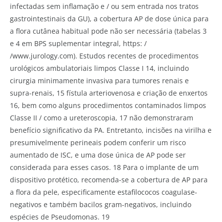
infectadas sem inflamação e / ou sem entrada nos tratos
gastrointestinais da GU), a cobertura AP de dose única para
a flora cutânea habitual pode não ser necessária (tabelas 3
e 4 em BPS suplementar integral, https: /
/www.jurology.com). Estudos recentes de procedimentos
urológicos ambulatoriais limpos Classe I 14, incluindo
cirurgia minimamente invasiva para tumores renais e
supra-renais, 15 fístula arteriovenosa e criação de enxertos
16, bem como alguns procedimentos contaminados limpos
Classe II / como a ureteroscopia, 17 não demonstraram
benefício significativo da PA. Entretanto, incisões na virilha e
presumivelmente perineais podem conferir um risco
aumentado de ISC, e uma dose única de AP pode ser
considerada para esses casos. 18 Para o implante de um
dispositivo protético, recomenda-se a cobertura de AP para
a flora da pele, especificamente estafilococos coagulase-
negativos e também bacilos gram-negativos, incluindo
espécies de Pseudomonas. 19