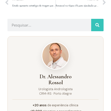
Estudo apresenta estratégia de triagem para reduzir exames de ressonância magnética multiparamétrica para pacientes com risco de câncer de próstata
Benzocaína tópica 4% para ejaculação precoce: estudo compara eficácia do medicamento contra placebo
Dr. Alessandro
Rossol
Urologista Andrologista
CRM-RS · Porto Alegre
+20 anos
de experiência clínica