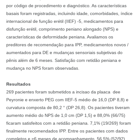
por código de procedimento e diagnóstico. As características
basais foram registradas, incluindo idade, comorbidades, índice
internacional de função erétil (IIEF) -5, medicamentos para
disfunção erétil, comprimento peniano alongado (NPS) e
características de deformidade peniana. Avaliamos os
preditores de recomendação para IPP, medicamentos novos /
aumentados para DE e mudanças sensoriais subjetivas do
pênis além de 6 meses. Satisfação com retidão peniana e
mudança no NPS foram observadas.
Resultados
269 pacientes foram submetidos a incisao da plaaca dee
Peyronie e enxerto PEG com IIEF-5 médio de 16,0 (DP 8,8) e
curvatura composta de 80,2 ° (DP 26,8). Os pacientes tiveram
aumento médio do NPS de 1,0 cm (DP 1,5) e 88,0% (66/75)
ficaram satisfeitos com a retidão peniana. 7,1% (19/269) foram
finalmente recomendados IPP. Entre os pacientes com dados
completos e ≥6 meses de acompanhamento, 56,5% (52/92)