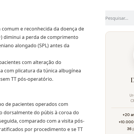
a comum e reconhecida da doença de
T +) diminui a perda de comprimento
iano alongado (SPL) antes da
 pacientes com alteração do
ia com plicatura da túnica albugínea
u sem TT pós-operatório.
D
Ur
C
rupo de pacientes operados com
do dorsalmente do púbis à coroa do
+20 a
m seguida, comparado com a visita pós-
+10.000
ratificados por procedimento e se TT
36
p