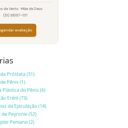
s de Vento · Mãe de Deus
(51) 98197-1117
Agendar avaliação
rias
da Próstata (31)
de Pênis (1)
a Plástica do Pênis (6)
ão Erétil (73)
ios da Ejaculação (14)
de Peyronie (52)
ler Peniano (2)