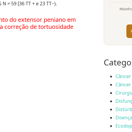
 N = 59 [36 TT + e 23 TT−).
Moinho
nto do extensor peniano em
ra correção de tortuosidade
Catego
Câncer 
Câncer 
Cirurgi
Disfunç
Distúrb
Doença 
Ecodopp