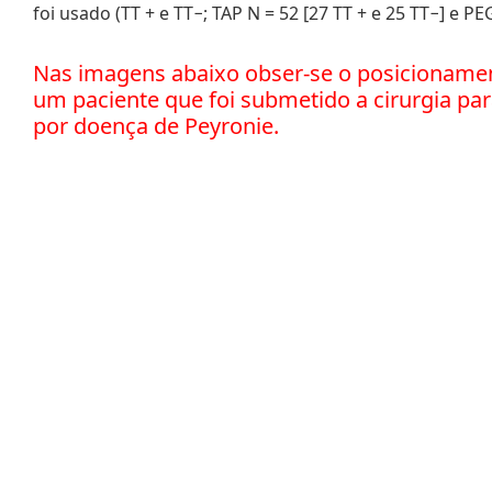
foi usado (TT + e TT−; TAP N = 52 [27 TT + e 25 TT−] e PEG
Nas imagens abaixo obser-se o posicioname
um paciente que foi submetido a cirurgia pa
por doença de Peyronie.