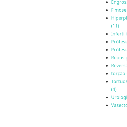
Engros
Fimose 
Hiperpl
(11)
Inferti
Prótese
Prótese
Reposi
Reversã
torção 
Tortuo
(4)
Urologi
Vasecto