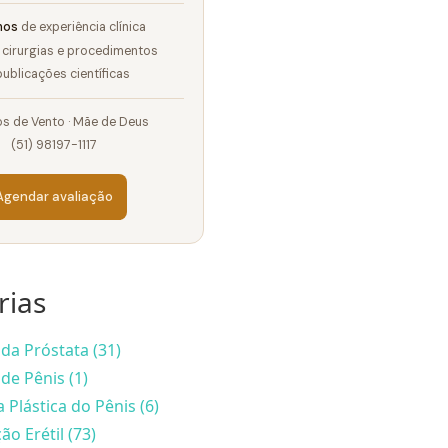
nos
de experiência clínica
cirurgias e procedimentos
ublicações científicas
s de Vento · Mãe de Deus
(51) 98197-1117
Agendar avaliação
rias
da Próstata (31)
de Pênis (1)
a Plástica do Pênis (6)
ão Erétil (73)