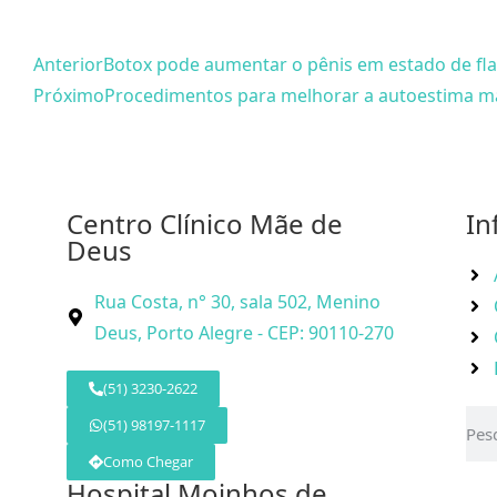
Anterior
Botox pode aumentar o pênis em estado de fla
Próximo
Procedimentos para melhorar a autoestima m
Centro Clínico Mãe de
In
Deus
Rua Costa, n° 30, sala 502, Menino
Deus, Porto Alegre - CEP: 90110-270
(51) 3230-2622
(51) 98197-1117
Como Chegar
Hospital Moinhos de