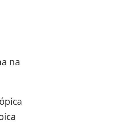
na na
cópica
pica