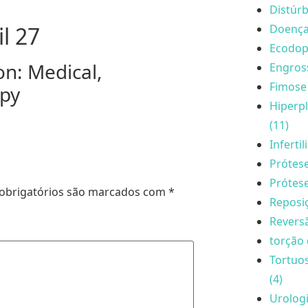
Distúrb
Doença 
l 27
Ecodopp
on: Medical,
Engros
Fimose 
apy
Hiperpl
(11)
Inferti
Prótese
Prótese
obrigatórios são marcados com
*
Reposi
Reversã
torção 
Tortuo
(4)
Urologi