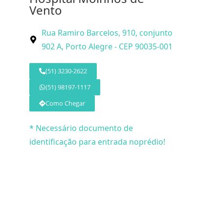
Vento
Rua Ramiro Barcelos, 910, conjunto
902 A, Porto Alegre - CEP 90035-001
(51) 3230-2622
(51) 98197-1117
Como Chegar
* Necessário documento de
identificação para entrada noprédio!
© 2026 Dr. 