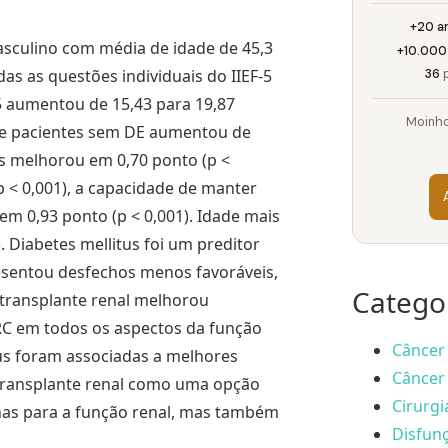
+20 a
sculino com média de idade de 45,3
+10.000
as as questões individuais do IIEF-5
36
p
-5 aumentou de 15,43 para 19,87
Moinho
 de pacientes sem DE aumentou de
s melhorou em 0,70 ponto (p <
p < 0,001), a capacidade de manter
 em 0,93 ponto (p < 0,001). Idade mais
). Diabetes mellitus foi um preditor
presentou desfechos menos favoráveis,
Catego
transplante renal melhorou
DRC em todos os aspectos da função
Câncer 
tus foram associadas a melhores
Câncer 
transplante renal como uma opção
Cirurgi
nas para a função renal, mas também
Disfunç