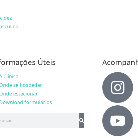
cidez
asculina
formações Úteis
Acompan
A Clínica
Onde se hospedar
Onde estacionar
Download formulários