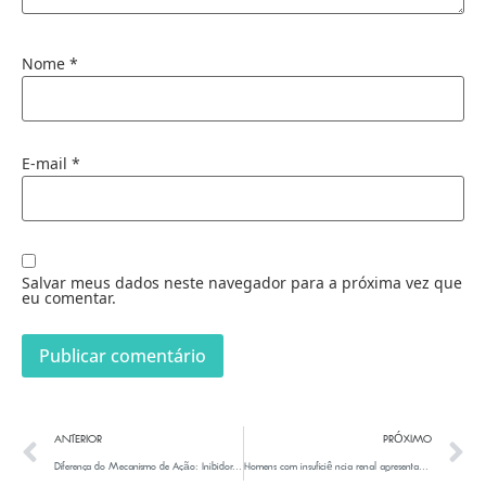
Nome
*
E-mail
*
Salvar meus dados neste navegador para a próxima vez que
eu comentar.
ANTERIOR
PRÓXIMO
Diferença do Mecanismo de Ação: Inibidores da PDE-5 Orais vs. Medicamentos Injetáveis (Alprostadil, Bimix e Trimix)
Homens com insuficiência renal apresentam melhora da funcão erétil após o transplante de rim