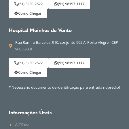
(51) 3230-2622
(51) 98197-1117
Como Chegar
Hospital Moinhos de Vento
Rua Ramiro Barcelos, 910, conjunto 902 A, Porto Alegre - CEP
90035-001
(51) 3230-2622
(51) 98197-1117
Como Chegar
* Necessário documento de identificação para entrada noprédio!
Informações Úteis
A Clínica