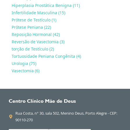
Hiperplasia Prostática Benigna (11)
Infertilidade Masculina (15)
Prótese de Testículo (1)
Prótese Peniana (22)
Reposição Hormonal (42)
Reversão de Vasectomia (3)
torção de Testículo (2)
Tortuosidade Peniana Congênita (4)
Urologia (75)
Vasectomia (6)
Centro Clínico Mãe de Deus
Rua Costa, n° 30, sala 502, Menino Deus, Porto Alegre - CEP:
90110-270