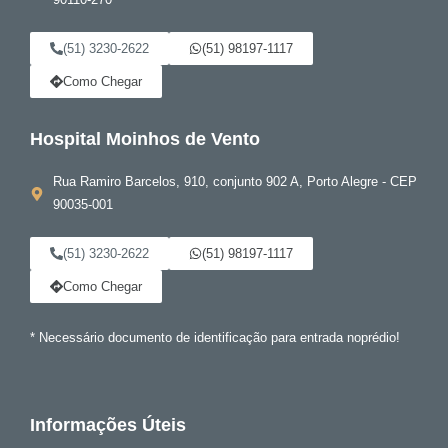
90110-270
(51) 3230-2622
(51) 98197-1117
Como Chegar
Hospital Moinhos de Vento
Rua Ramiro Barcelos, 910, conjunto 902 A, Porto Alegre - CEP
90035-001
(51) 3230-2622
(51) 98197-1117
Como Chegar
* Necessário documento de identificação para entrada noprédio!
Informações Úteis