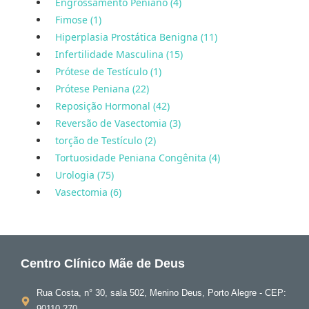
Engrossamento Peniano (4)
Fimose (1)
Hiperplasia Prostática Benigna (11)
Infertilidade Masculina (15)
Prótese de Testículo (1)
Prótese Peniana (22)
Reposição Hormonal (42)
Reversão de Vasectomia (3)
torção de Testículo (2)
Tortuosidade Peniana Congênita (4)
Urologia (75)
Vasectomia (6)
Centro Clínico Mãe de Deus
Rua Costa, n° 30, sala 502, Menino Deus, Porto Alegre - CEP: