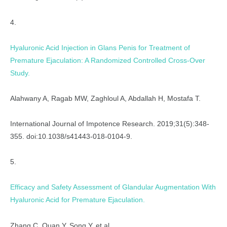
4.
Hyaluronic Acid Injection in Glans Penis for Treatment of
Premature Ejaculation: A Randomized Controlled Cross-Over
Study.
Alahwany A, Ragab MW, Zaghloul A, Abdallah H, Mostafa T.
International Journal of Impotence Research. 2019;31(5):348-
355. doi:10.1038/s41443-018-0104-9.
5.
Efficacy and Safety Assessment of Glandular Augmentation With
Hyaluronic Acid for Premature Ejaculation.
Zhang C, Quan Y, Song Y, et al.