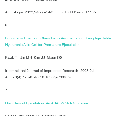
Andrologia. 2022;54(7):e14435. doi:10.1111/and.14435.
6.
Long-Term Effects of Glans Penis Augmentation Using Injectable
Hyaluronic Acid Gel for Premature Ejaculation.
Kwak TI, Jin MH, Kim JJ, Moon DG.
International Journal of Impotence Research. 2008 Jul-
Aug;20(4):425-8. doi:10.1038/ijir.2008.26.
7.
Disorders of Ejaculation: An AUA/­SMSNA Guideline.