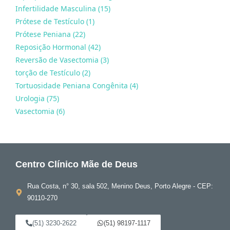
Infertilidade Masculina (15)
Prótese de Testículo (1)
Prótese Peniana (22)
Reposição Hormonal (42)
Reversão de Vasectomia (3)
torção de Testículo (2)
Tortuosidade Peniana Congênita (4)
Urologia (75)
Vasectomia (6)
Centro Clínico Mãe de Deus
Rua Costa, n° 30, sala 502, Menino Deus, Porto Alegre - CEP:
90110-270
(51) 3230-2622
(51) 98197-1117