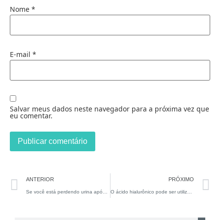
Nome
*
E-mail
*
Salvar meus dados neste navegador para a próxima vez que
eu comentar.
ANTERIOR
PRÓXIMO
Se você está perdendo urina após cirurgia da próstata, leia esta matéria!
O ácido hialurônico pode ser utilizado no pênis para o tratamento da ejaculação precoce?