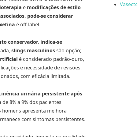
Vasecto
ioterapia
e
modificações de estilo
ssociados, pode-se considerar
xetina
é off-label.
to conservador, indica-se
rada,
slings masculinos
são opção;
rtificial
é considerado padrão-ouro,
licações e necessidade de revisões.
onados, com eficácia limitada.
inência urinária persistente após
ca de 8% a 9% dos pacientes
os homens apresenta melhora
ermanece com sintomas persistentes.
ando gravidade, impacto na qualidade