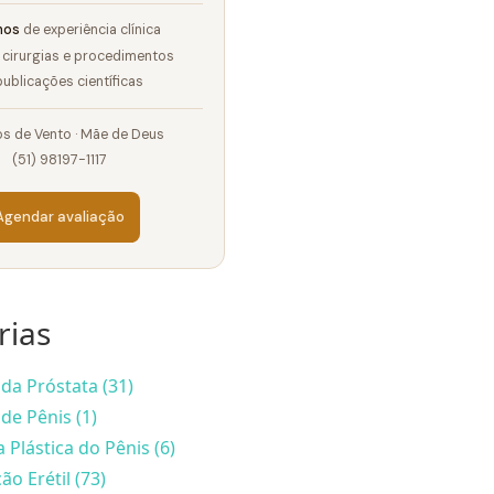
nos
de experiência clínica
cirurgias e procedimentos
ublicações científicas
s de Vento · Mãe de Deus
(51) 98197-1117
Agendar avaliação
rias
da Próstata (31)
de Pênis (1)
a Plástica do Pênis (6)
ão Erétil (73)