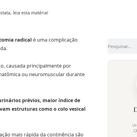
stata, leia esta matéria!
tomia radical
é uma complicação
ida.
ço, causada principalmente por
o anatômica ou neuromuscular durante
rinários prévios, maior índice de
rvam estruturas como o colo vesical
D
Ur
C
ração mais rápida da continência são