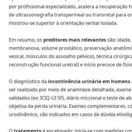
por profissional especializado, acelera a recuperação 
de ultrassonografia transperineal ou transretal para 
mostrou-se superior à orientação verbal isolada.
Em resumo, os
preditores mais relevantes
são: idade
membranosa, volume prostático, preservação anatômica 
vesical, músculos do assoalho pélvico), técnica cirúrgic
reconstrução funcional uretral) e início precoce de fisi
O diagnóstico da
incontinência urinária em homens 
ser realizado por meio de anamnese detalhada, exame f
validados (ex: ICIQ-UI SF), diário miccional e teste de 
objetiva da perda urinária. Exames complementares, c
urodinâmico, são indicados em casos de dúvida etiológ
O
tratamento
é escalonado: inicia-se com medidas c