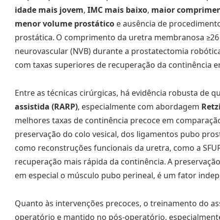
idade mais jovem
,
IMC mais baixo
,
maior comprimen
menor volume prostático
e ausência de procediment
prostática.
O comprimento da uretra membranosa ≥26 
neurovascular (NVB) durante a prostatectomia robótic
com taxas superiores de recuperação da continência em
Entre as técnicas cirúrgicas, há evidência robusta de q
assistida (RARP)
, especialmente com abordagem
Retz
melhores taxas de continência precoce em comparação
preservação do colo vesical, dos ligamentos pubo prost
como reconstruções funcionais da uretra, como a SF
recuperação mais rápida da continência.
A preservação
em especial o músculo pubo perineal, é um fator indep
Quanto às intervenções precoces, o treinamento do ass
operatório e mantido no pós-operatório, especialmen