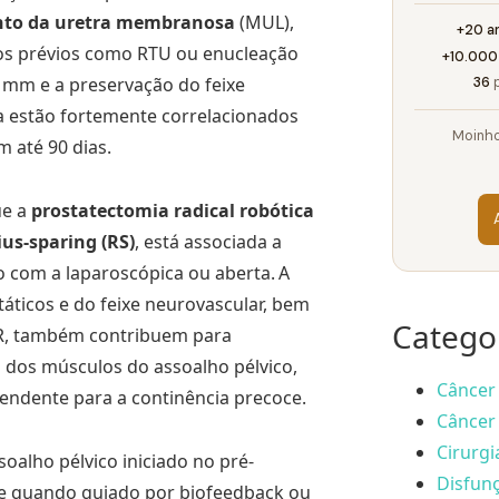
to da uretra membranosa
(MUL),
+20 a
os prévios como RTU ou enucleação
+10.000
mm e a preservação do feixe
36
p
a estão fortemente correlacionados
Moinho
 até 90 dias.
ue a
prostatectomia radical robótica
ius-sparing (RS)
, está associada a
 com a laparoscópica ou aberta.
A
áticos e do feixe neurovascular, bem
Catego
UR, também contribuem para
 dos músculos do assoalho pélvico,
Câncer 
endente para a continência precoce.
Câncer 
Cirurgi
oalho pélvico iniciado no pré-
Disfunç
te quando guiado por biofeedback ou