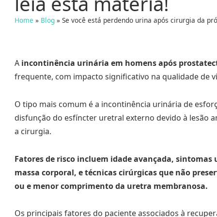
leia esta matéria!
Home
»
Blog
»
Se você está perdendo urina após cirurgia da pró
A
incontinência urinária em homens após prostatec
frequente, com impacto significativo na qualidade de v
O tipo mais comum é a incontinência urinária de esfor
disfunção do esfíncter uretral externo devido à lesã
a cirurgia.
Fatores de risco incluem idade avançada, sintomas u
massa corporal, e técnicas cirúrgicas que não prese
ou e menor comprimento da uretra membranosa.
Os principais fatores do paciente associados à recupe