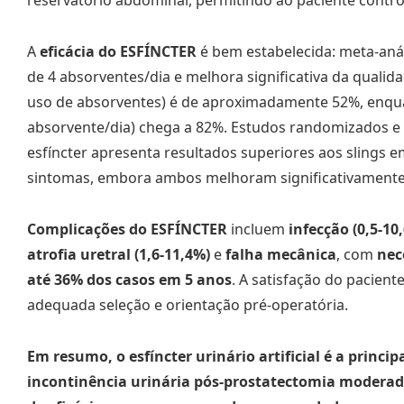
reservatório abdominal, permitindo ao paciente contr
A
eficácia do ESFÍNCTER
é bem estabelecida: meta-aná
de 4 absorventes/dia e melhora significativa da qualida
uso de absorventes) é de aproximadamente 52%, enquant
absorvente/dia) chega a 82%. Estudos randomizados e 
esfíncter apresenta resultados superiores aos slings 
sintomas, embora ambos melhoram significativamente 
Complicações do ESFÍNCTER
incluem
infecção (0,5-10
atrofia uretral (1,6-11,4%)
e
falha mecânica
, com
nec
até 36% dos casos em 5 anos
. A satisfação do pacient
adequada seleção e orientação pré-operatória.
Em resumo, o esfíncter urinário artificial é a princip
incontinência urinária pós-prostatectomia moderad