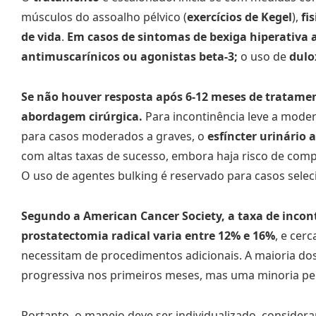
músculos do assoalho pélvico (
exercícios de Kegel
),
fis
de vida
.
Em casos de sintomas de bexiga hiperativa a
antimuscarínicos ou agonistas beta-3;
o uso de
dulo
Se não houver resposta após 6-12 meses de tratamen
abordagem cirúrgica.
Para incontinência leve a mode
para casos moderados a graves, o
esfíncter urinário a
com altas taxas de sucesso, embora haja risco de comp
O uso de agentes bulking é reservado para casos seleci
Segundo a American Cancer Society, a taxa de incont
prostatectomia radical varia entre 12% e 16%
, e cer
necessitam de procedimentos adicionais. A maioria d
progressiva nos primeiros meses, mas uma minoria p
Portanto, o manejo deve ser individualizado, consider