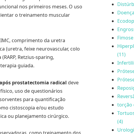
Distúrb
funcional nos primeiros meses.
O uso
Doença 
orientar o treinamento muscular
Ecodopp
Engros
Fimose 
, IMC, comprimento da uretra
Hiperpl
(uretra, feixe neurovascular, colo
(11)
a (RARP, Retzius-sparing,
Inferti
oterapia guiada.
Prótese
Prótese
após prostatectomia radical
deve
Reposi
ísico, uso de questionários
Reversã
absorventes para quantificação
torção 
omo cistoscopia e/ou estudo
Tortuo
ica ou planejamento cirúrgico.
(4)
Urologi
onservadoras, como treinamento dos